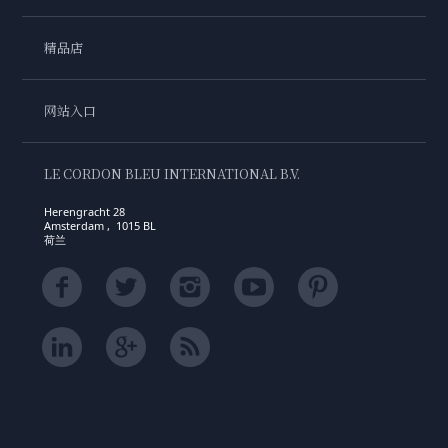
精品店
网站入口
LE CORDON BLEU INTERNATIONAL B.V.
Herengracht 28
Amsterdam , 1015 BL
荷兰