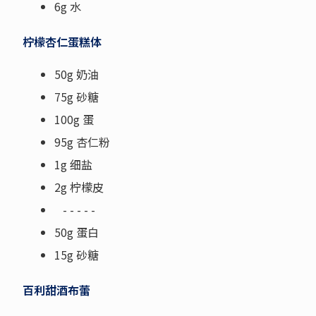
6g 水
柠檬杏仁蛋糕体
50g 奶油
75g 砂糖
100g 蛋
95g 杏仁粉
1g 细盐
2g 柠檬皮
- - - - -
50g 蛋白
15g 砂糖
百利甜酒布蕾