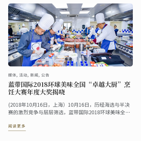
媒体, 活动, 新闻, 公告
蓝带国际2018环球美味全国“卓越大厨”烹
饪大赛年度大奖揭哓
(2018年10月16日，上海）10月16日，历经海选与半决
赛的激烈竞争与层层筛选，蓝带国际2018环球美味全国
“卓越大厨”烹饪大赛总决赛全面开战。来自大中华地
阅读更多
区、马来西亚、泰国、日本、韩国、 ...