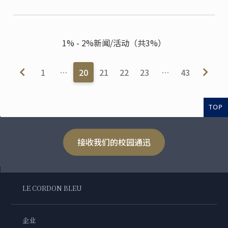
海求学期间认真学习，结识更多朋友，收获知识，磨练
技能。
1% - 2%新闻/活动（共3%）
1
…
20
21
22
23
…
43
TOP
接收我们的校园通迅
LE CORDON BLEU
企业