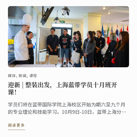
媒体, 新闻, 课程
迎新 | 整装出发，上海蓝带学员十月班开
课！
学员们将在蓝带国际学院上海校区开始为期六至九个月
的专业理论和技能学习。10月9日-10日，蓝带上海分别
为料理、烘焙及甜点班学员举办了新生指导活动。蓝带
阅读更多
上海副校长施雯女士及蓝带大中华区总经理Sara Shang
女士致辞，欢迎新学员们的入学，希望学员们在蓝带上