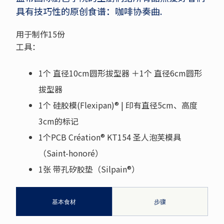
具有技巧性的原创食谱：咖啡协奏曲.
用于制作15份
工具：
1个 直径10cm圆形拔型器 ＋1个 直径6cm圆形
拔型器
1个 硅胶模(Flexipan)® | 印有直径5cm、高度
3cm的标记
1个PCB Création® KT154 圣人泡芙模具
（Saint-honoré）
1张 带孔矽胶垫（Silpain®）
基本食材
步骤