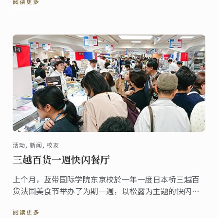
阅读更多
款产品。
活动, 新闻, 校友
三越百货一週快闪餐厅
上个月，蓝带国际学院东京校於一年一度日本桥三越百
货法国美食节举办了为期一週，以松露为主题的快闪餐
厅，为松露季节拉开序幕。
阅读更多