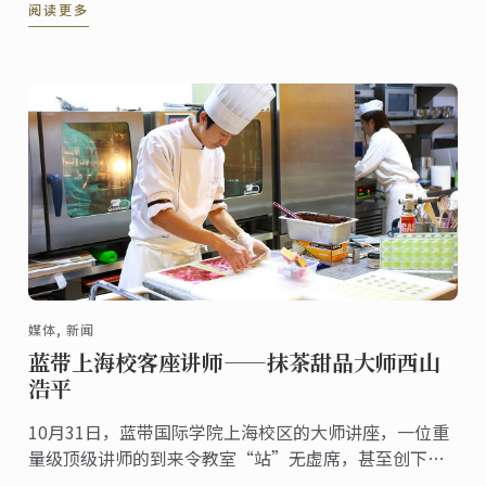
阅读更多
客。
媒体, 新闻
蓝带上海校客座讲师——抹茶甜品大师西山
浩平
10月31日，蓝带国际学院上海校区的大师讲座，一位重
量级顶级讲师的到来令教室“站”无虚席，甚至创下了
蓝带大师讲座开办以来的报名人数记录。他就是日本顶