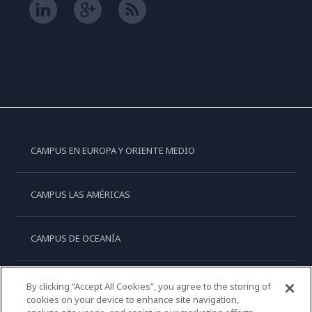
CAMPUS EN EUROPA Y ORIENTE MEDIO
CAMPUS LAS AMÉRICAS
CAMPUS DE OCEANÍA
CAMPUS DE ASIA
By clicking “Accept All Cookies”, you agree to the storing of
cookies on your device to enhance site navigation,