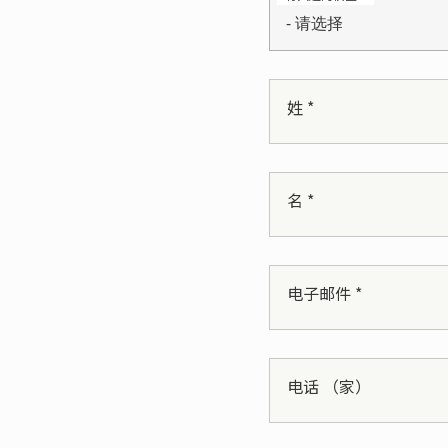
- 请选择
姓 *
名 *
电子邮件 *
电话 （家）