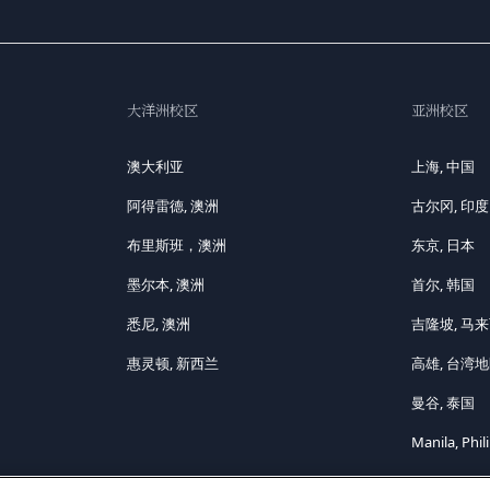
大洋洲校区
亚洲校区
澳大利亚
上海, 中国
阿得雷德, 澳洲
古尔冈, 印度
布里斯班，澳洲
东京, 日本
墨尔本, 澳洲
首尔, 韩国
悉尼, 澳洲
吉隆坡, 马
惠灵顿, 新西兰
高雄, 台湾
曼谷, 泰国
Manila, Phil