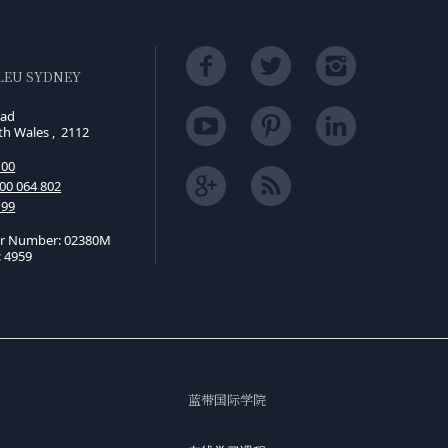
LEU SYDNEY
oad
th Wales , 2112
100
00 064 802
199
er Number: 02380M
 4959
蓝带国际学院