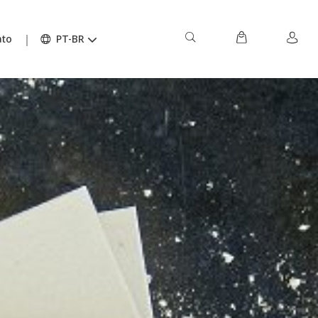
ato
PT-BR