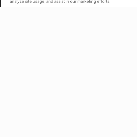
analyze site usage, and assist in our marketing efforts.
Ordenar por
Não há notícias e event