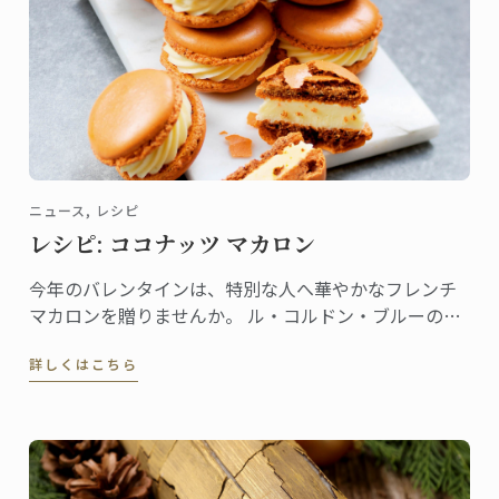
ニュース, レシピ
レシピ: ココナッツ マカロン
今年のバレンタインは、特別な人へ華やかなフレンチ
マカロンを贈りませんか。 ル・コルドン・ブルーの書
籍『Pastry School』（Larousse社刊）から、ココナッ
詳しくはこちら
ツ マカロンのレシピをご紹介しましょう。