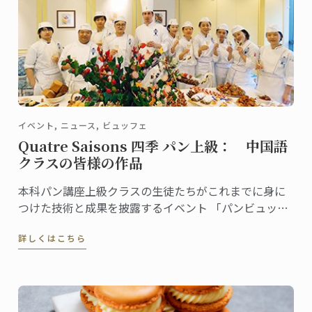
イベント, ニュース, ビュッフェ
Quatre Saisons 四季 パン上級： 中国語
クラスの皆様の作品
本科パン講座上級クラスの生徒たちがこれまでに身に
つけた技術と成果を披露するイベント 「パンビュッフ
ェ」。 各クラスでテーマを決め、作ったピエスや一口
詳しくはこちら
サイズのパンをプレゼンテーション。