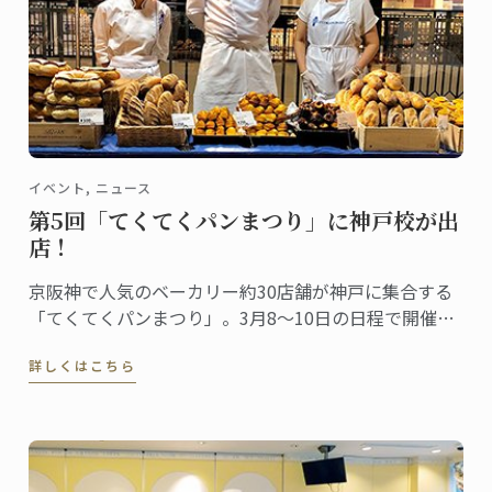
イベント, ニュース
第5回「てくてくパンまつり」に神戸校が出
店！
京阪神で人気のベーカリー約30店舗が神戸に集合する
「てくてくパンまつり」。3月8～10日の日程で開催さ
れ、今回は第5回目。関西のパン好きが楽しみにするイ
詳しくはこちら
ベントとしてすっかり定着しました。ル･コルドン･ブ
ルー神戸校は、最終日の10日（日）にこの「第5回 て
くてくパンまつり」に出店します。