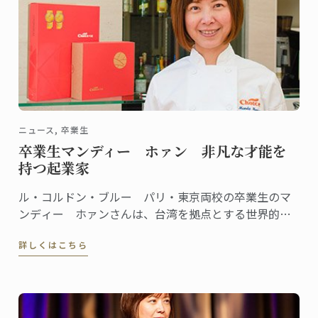
ニュース, 卒業生
卒業生マンディー ホァン 非凡な才能を
持つ起業家
ル・コルドン・ブルー パリ・東京両校の卒業生のマ
ンディー ホァンさんは、台湾を拠点とする世界的に
有名なグルメグラノーラブランドChoiceを創設、会長
詳しくはこちら
であります。