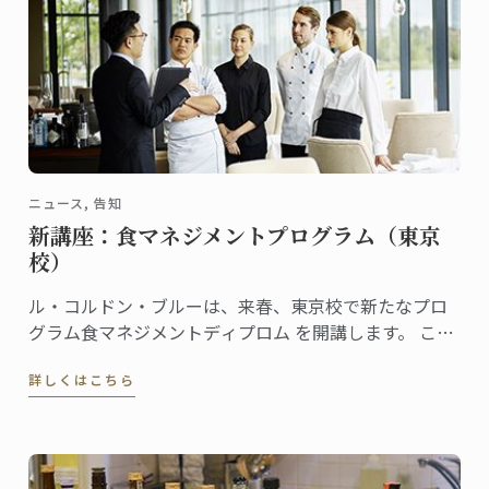
ニュース, 告知
新講座：食マネジメントプログラム（東京
校）
ル・コルドン・ブルーは、来春、東京校で新たなプロ
グラム食マネジメントディプロム を開講します。 この
新プログラムでは、本校のディプロマを習得した生徒
詳しくはこちら
が、レストラン、製菓店、フードビジネスなどを開業
し経営していくために必要なスキルを身につけること
を目的としています。