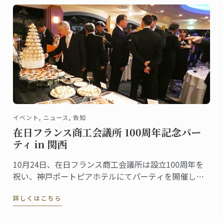
イベント, ニュース, 告知
在日フランス商工会議所 100周年記念パー
ティ in 関西
10月24日、在日フランス商工会議所は設立100周年を
祝い、神戸ポートピアホテルにてパーティを開催しま
した。ル・コルドン・ブルー神戸校はこの記念すべき
詳しくはこちら
パーティのデザート部門を担当しました。