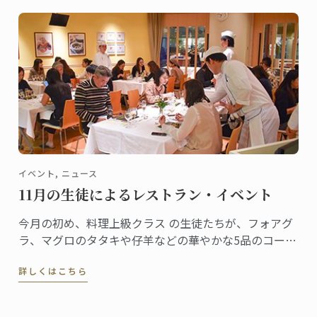
イベント, ニュース
11月の生徒によるレストラン・イベント
今月の初め、料理上級クラス の生徒たちが、フォアグ
ラ、マグロのタタキや仔羊などの華やかな5品のコース
メニューを提供するポップアップ・レストランのイベ
詳しくはこちら
ントを開催しました。これまでLCBで6ヶ月弱をかけて
学んできだ生徒たちの成果は、満員のお客様を喜ばせ
ていました。