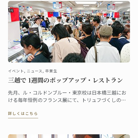
イベント, ニュース, 卒業生
三越で 1週間のポップアップ・レストラン
先月、ル・コルドンブルー・東京校は日本橋三越にお
ける毎年恒例のフランス展にて、トリュフづくしのメ
ニューを掲げたポップアップ・レストランでトリュフ
詳しくはこちら
のシーズンをスタートさせました。