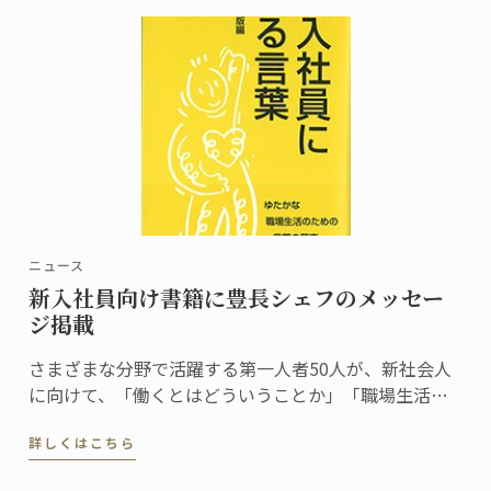
ニュース
新入社員向け書籍に豊長シェフのメッセー
ジ掲載
さまざまな分野で活躍する第一人者50人が、新社会人
に向けて、「働くとはどういうことか」「職場生活へ
のアドバイス」などをそれぞれの言葉で語った『新入
詳しくはこちら
社員に贈る言葉』（経団連出版）。