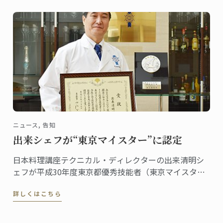
ニュース, 告知
出来シェフが“東京マイスター”に認定
日本料理講座テクニカル・ディレクターの出来清明シ
ェフが平成30年度東京都優秀技能者（東京マイスタ
ー）知事賞を受賞し、その表彰式が11月9日に東京都庁
詳しくはこちら
で行われました。