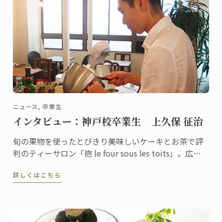
ニュース, 卒業生
インタビュー：神戸校卒業生 上久保 征治
旬の果物を使ったとびきり美味しいケーキとお茶で評
判のティーサロン「抱 le four sous les toits」。広島
市内の古いビル内にあるこぢんまりとした隠れ家的ム
詳しくはこちら
ードも人気で、遠方からもファンが足を運ぶ人気店で
す。