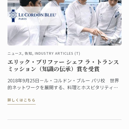
ニュース, 告知, INDUSTRY ARTICLES (T)
エリック・ブリファー シェフ ラ・トランス
ミッション（知識の伝承）賞を受賞
2018年9月25日－ル・コルドン・ブルー パリ校 世界
的ネットワークを展開する、料理とホスピタリティ・
マネジメントの教育機関ル・コルドン・ブルーは、第
詳しくはこちら
32回Trophées Le Chef（トロフィー・ル・シェフ）に
おける、エリック・ブリファー ...