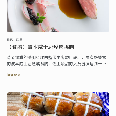
新闻, 食谱
【食譜】波本威士忌煙燻鴨胸
這道優雅的鴨胸料理由藍帶主廚親自設計，層次感豐富
的波本威士忌煙燻鴨胸，佐上酸甜的大黃凝凍達到一種
完美的口味平衡，而木薯脆餅也為這道料理增添了更多
阅读更多
脆口感。