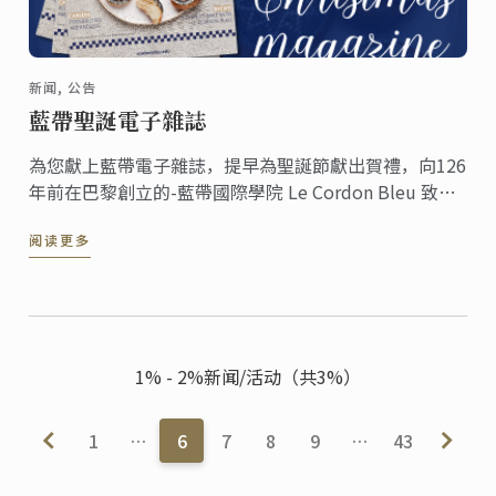
新闻, 公告
藍帶聖誕電子雜誌
為您獻上藍帶電子雜誌，提早為聖誕節獻出賀禮，向126
年前在巴黎創立的-藍帶國際學院 Le Cordon Bleu 致
敬。
阅读更多
1% - 2%新闻/活动（共3%）
1
…
6
7
8
9
…
43