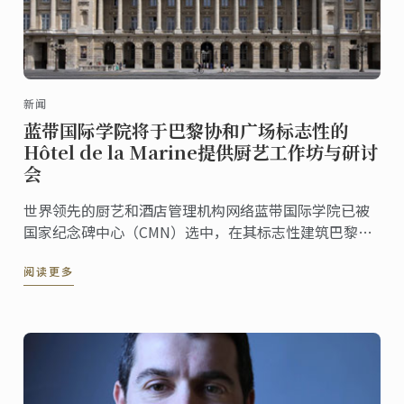
新闻
蓝带国际学院将于巴黎协和广场标志性的
Hôtel de la Marine提供厨艺工作坊与研讨
会
世界领先的厨艺和酒店管理机构网络蓝带国际学院已被
国家纪念碑中心（CMN）选中，在其标志性建筑巴黎
Hôtel de la Marine中提供厨艺研讨会和演示，以及一系
阅读更多
列与世界美食相关的研讨会。原宫殿内的蓝带专属楼层
将于 2022 年 10 月开放，以探索法国与世界美食。