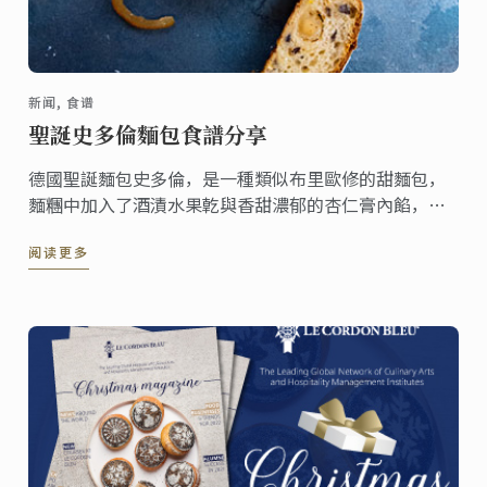
新闻, 食谱
聖誕史多倫麵包食譜分享
德國聖誕麵包史多倫，是一種類似布里歐修的甜麵包，
麵糰中加入了酒漬水果亁與香甜濃郁的杏仁膏內餡，出
爐後在表面灑上糖粉，趁還溫熱時享用。這份食譜一份
阅读更多
可做出兩個，無論是聚會或當成禮物來送都很合適。