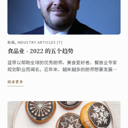
新闻, INDUSTRY ARTICLES (T)
食品业 - 2022 的五个趋势
蓝带以帮助全球的优秀厨师，美食爱好者，餐旅业专家
规划职业而闻名。近年来，越来越多的厨师想要发展自
己的品牌，创业，从餐馆转业到零销。创业这条通道成
阅读更多
为了学生追求餐旅业职业生涯强烈的动力。市场研究和
培养对最新行业趋势的直觉是在成为企业家这条路上的
一部分。以下我们预测了一些有志向的美食企业家在
2022年应该牢记的趋势。