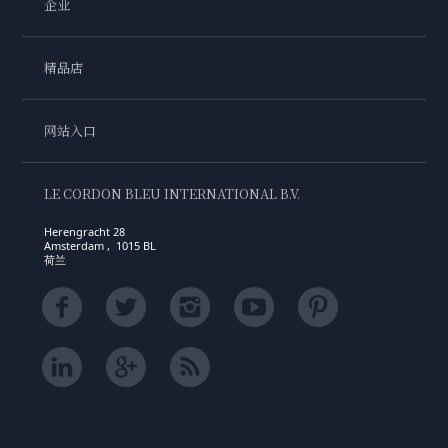
企业
精品店
网站入口
LE CORDON BLEU INTERNATIONAL B.V.
Herengracht 28
Amsterdam , 1015 BL
荷兰