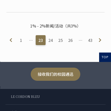
中式菜肴的海派美食。新的一年吃什么？海派年味现在
就给你好“看！”
1% - 2%新闻/活动（共3%）
1
…
23
24
25
26
…
43
TOP
接收我们的校园通迅
LE CORDON BLEU