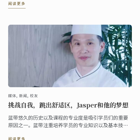
阅读更多
Fair职业活动。期间，学员与众多国际品牌酒店，高级餐
厅的招聘代表进行沟通交流，了解餐饮行业发展趋势，
寻找职业发展机遇。
媒体, 新闻, 校友
挑战自我，跳出舒适区，Jasper和他的梦想
蓝带悠久的历史以及课程的专业度是吸引学员们的重要
原因之一。蓝带注重培养学员的专业知识以及基本技
能，这让蓝带学员在后来的工作和学习中受益匪浅。而
阅读更多
不断挑战的蓝带精神也鼓励着许多学员在继承传统的同