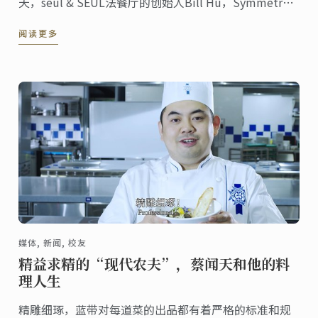
天，seul & SEUL法餐厅的创始人Bill Hu，Symmetry
Design的室内设计师 Jessie Chen， InterContinental
阅读更多
Hotels & Resorts的培训经理Zach ...
媒体, 新闻, 校友
精益求精的“现代农夫”，蔡闻天和他的料
理人生
精雕细琢，蓝带对每道菜的出品都有着严格的标准和规