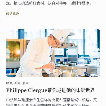
定。精心挑选新鲜食材，认真对待每一道制作程序，严
谨的态度和追求卓越的精神让许多学员们在后来学习及
阅读更多
工作中都受益匪浅。 “我觉得蓝带的精神就是传统、卓
越、创新，抓好每一个你所有要专注的细节，并把它做
到最好。” 蔡闻天的“精雕细琢”就是对蓝带精神最好
的诠释。
媒体, 新闻, 食谱
Philippe Clergue带你走进他的味觉世界
中法风味碰撞会产生怎样的火花？莲藕与蜗牛相遇，又
将带来什么与众不同的味觉体验？蓝带厨艺大师