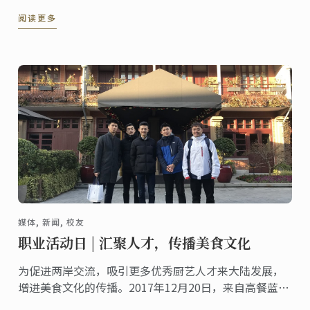
校长李小华先生、副校长施雯女士、蓝带大中华区总经
阅读更多
理商凌燕女士、诺莱仕游艇会(NYC)行政总厨帅晓剑、蓝
带技术总监Philippe Clergue、甜点技术总监Olivier ...
媒体, 新闻, 校友
职业活动日 | 汇聚人才，传播美食文化
为促进两岸交流，吸引更多优秀厨艺人才来大陆发展，
增进美食文化的传播。2017年12月20日，来自高餐蓝带
的五名学员应邀来到蓝带国际学院上海校区参加Career