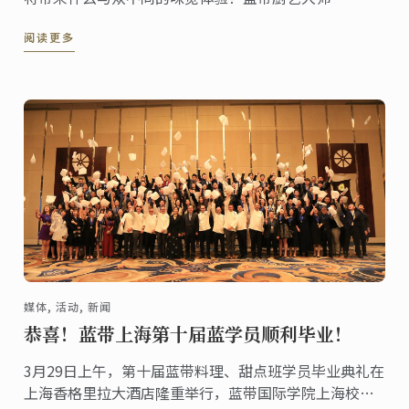
Philippe Clergue在法国美食与中国美食相结合方面下
阅读更多
了不少功夫。今天这道中法料理定不会让你失望。
媒体, 活动, 新闻
恭喜！蓝带上海第十届蓝学员顺利毕业！
3月29日上午，第十届蓝带料理、甜点班学员毕业典礼在
上海香格里拉大酒店隆重举行，蓝带国际学院上海校区