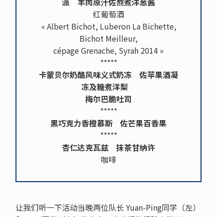
派 羊肉原汁佐熬煮洋葱酱
红葡萄酒
« Albert Bichot, Luberon La Bichette,
Bichot Meilleur,
cépage Grenache, Syrah 2014 »
*****
卡蒙贝尔奶酪风味义式奶冻 佐苹果酒凝
冻及糖煮洋梨
梅尔巴脆吐司
*****
黑巧克力香橙慕斯 佐芒果百香果
*****
杏仁达克瓦兹 抹茶甘纳许
咖啡
让我们听一下活动当晚两位队长 Yuan-Ping同学（左）