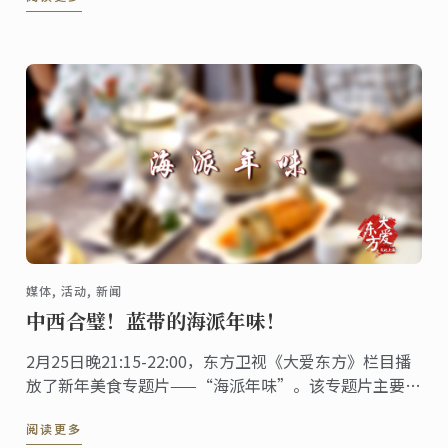
时不断创新，挑战自我。Jasper （刘有杨）便是如此。
媒体, 活动, 新闻
中西合璧！蓝带的海派年味！
2月25日晚21:15-22:00，东方卫视《大爱东方》栏目播
放了新年美食专题片——“海派年味”。该专题片主要跟
录了两位蓝带校友研发新年菜单的全过程，不仅如此，
阅读更多
观众还能看到许多既有中式料理风味，但又不同于传统