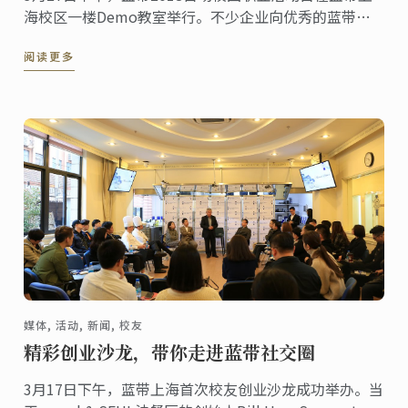
海校区一楼Demo教室举行。不少企业向优秀的蓝带学
员投出了橄榄枝，学员们也积极向企业展示个人优势，
阅读更多
寻找心仪的职位。
媒体, 活动, 新闻, 校友
精彩创业沙龙，带你走进蓝带社交圈
3月17日下午，蓝带上海首次校友创业沙龙成功举办。当