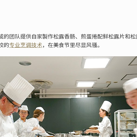
成的团队提供自家製作松露香肠、煎蛋捲配鲜松露片和松
校的
专业烹调技术
，在美食节里尽显风骚。