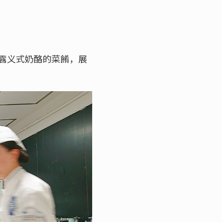
露义式奶酪的菜餚，展