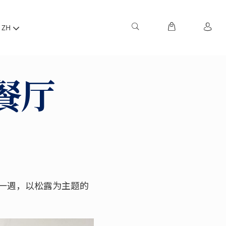
ZH
餐厅
一週，以松露为主题的