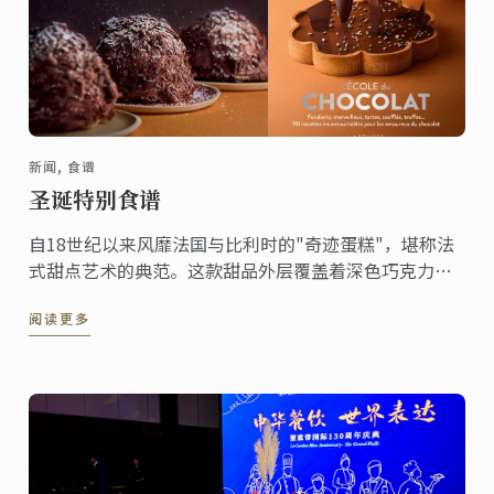
新闻, 食谱
圣诞特别食谱
自18世纪以来风靡法国与比利时的"奇迹蛋糕"，堪称法
式甜点艺术的典范。这款甜品外层覆盖着深色巧克力刨
花，轻盈中透着奢华，内里是松脆的达克瓦兹饼与巧克
阅读更多
力慕斯的精妙结合。