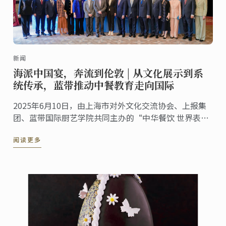
新闻
海派中国宴，奔流到伦敦 | 从文化展示到系
统传承，蓝带推动中餐教育走向国际
2025年6月10日，由上海市对外文化交流协会、上报集
团、蓝带国际厨艺学院共同主办的“中华餐饮 世界表达
——海派美食走进伦敦系列活动”第五站——伦敦站，于
阅读更多
蓝带伦敦概念餐厅The CORD by Le Cordon ...