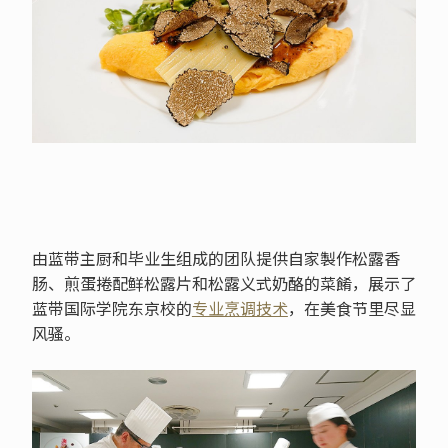
由蓝带主厨和毕业生组成的团队提供自家製作松露香
肠、煎蛋捲配鲜松露片和松露义式奶酪的菜餚，展示了
蓝带国际学院东京校的
专业烹调技术
，在美食节里尽显
风骚。