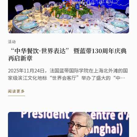
活动
“中华餐饮·世界表达” 暨蓝带130周年庆典
再启新章
2025年11月24日，法国蓝带国际学院在上海北外滩的国
家级滨江文化地标“世界会客厅”举办了盛大的“中华
餐饮·世界表达”暨蓝带130周年庆典活动。来自多个国
阅读更多
家的驻沪总领事、国际友人，以及来自艺术、文化等各
界的嘉宾齐聚一堂，共同见证这一具有历史意义的文化
交流盛事。