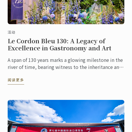
活动
Le Cordon Bleu 130: A Legacy of
Excellence in Gastronomy and Art
A span of 130 years marks a glowing milestone in the
river of time, bearing witness to the inheritance and
innovation of culinary culture. At this pivotal ...
阅读更多