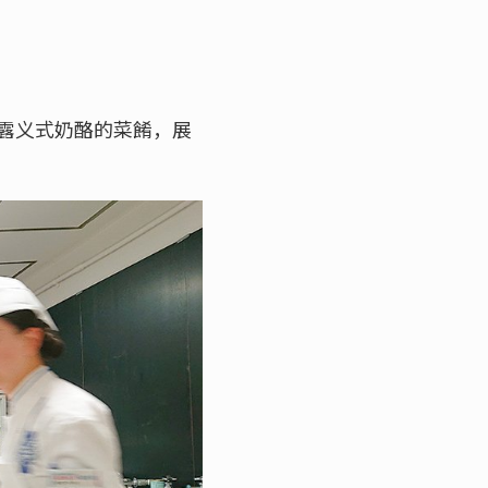
露义式奶酪的菜餚，展