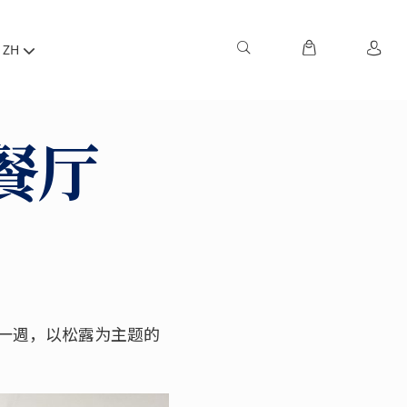
ZH
餐厅
一週，以松露为主题的