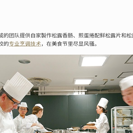
成的团队提供自家製作松露香肠、煎蛋捲配鲜松露片和松
校的
专业烹调技术
，在美食节里尽显风骚。