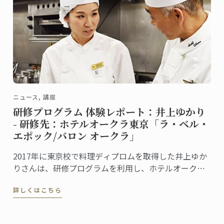
ニュース, 講座
研修プログラム 体験レポート：井上ゆかり
- 研修先：ホテルオークラ東京「ラ・ベル・
エポック/バロン オークラ」
2017年に東京校で料理ディプロムを取得した井上ゆか
りさんは、研修プログラムを利用し、ホテルオークラ
東京の「フランス料理・ワインダイニング ラ・ベ
詳しくはこちら
ル・エポック/バロン オークラ」で現場研修を行いまし
た。この研修を通して学んだこと、感じたことを井上
さんに聞きました。