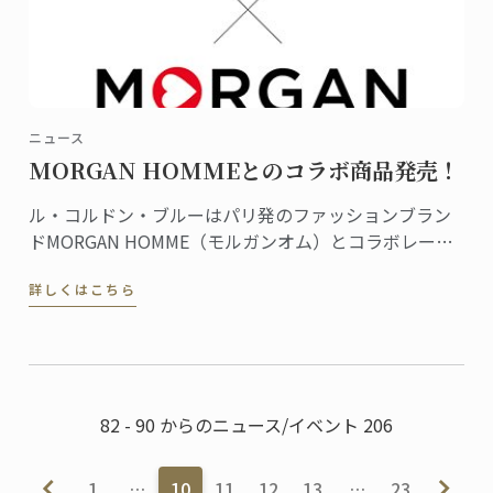
ニュース
MORGAN HOMMEとのコラボ商品発売！
ル・コルドン・ブルーはパリ発のファッションブラン
ドMORGAN HOMME（モルガンオム）とコラボレーシ
ョン、商品を共同開発しました。Tシャツやポロシャ
詳しくはこちら
ツ、バッグ、マグカップなどの商品すべてにル・コル
ドン・ブルーのロゴやダミエがあしらわれ、フランス
のエスプリ香るデザインが魅力です。
82 - 90 からのニュース/イベント 206
1
…
10
11
12
13
…
23