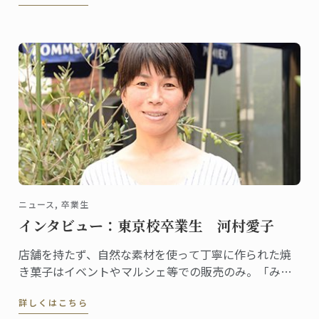
一つで、今回が初の開催です。
ニュース, 卒業生
インタビュー：東京校卒業生 河村愛子
店舗を持たず、自然な素材を使って丁寧に作られた焼
き菓子はイベントやマルシェ等での販売のみ。「みの
たけ製菓」の屋号でユニークな活動を展開する河村愛
詳しくはこちら
子さんは、2002年に東京校でグラン・ディプロムを取