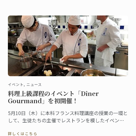
イベント, ニュース
料理上級課程のイベント「Dîner
Gourmand」を初開催！
5月10日（木）に本科フランス料理講座の授業の一環と
して、生徒たちの主催でレストランを模したイベント
「Dîner Gourmand」が行われました。今年から新しく
詳しくはこちら
なったフランス料理ディプロムに加わった講座内容の