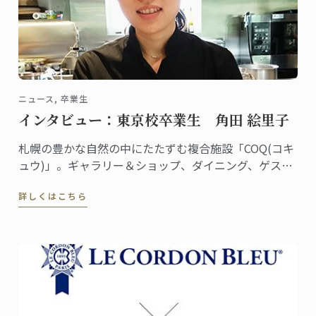
ニュース, 卒業生
インタビュー：東京校卒業生 角田 絵里子
札幌の豊かな自然の中にたたずむ複合施設「COQ(コキ
ュウ)」。ギャラリー＆ショップ、ダイニング、ゲスト
ハウスを備えた素敵な空間です。ダイニングはミシュ
詳しくはこちら
ラン一つ星のレストラン「akinagao」とのコラボレー
ションにより生まれました。