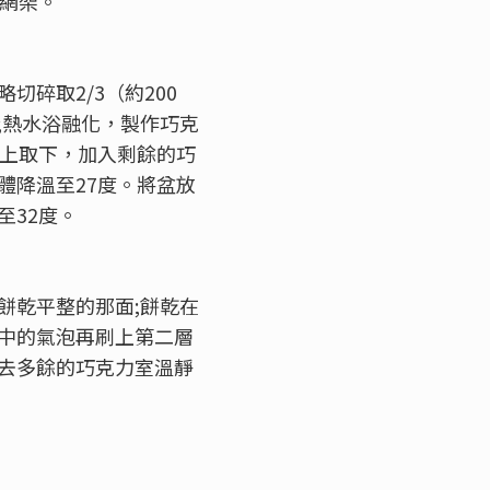
至網架。
切碎取2/3（約200
;熱水浴融化，製作巧克
浴上取下，加入剩餘的巧
體降溫至27度。將盆放
至32度。
餅乾平整的那面;餅乾在
中的氣泡再刷上第二層
去多餘的巧克力室溫靜