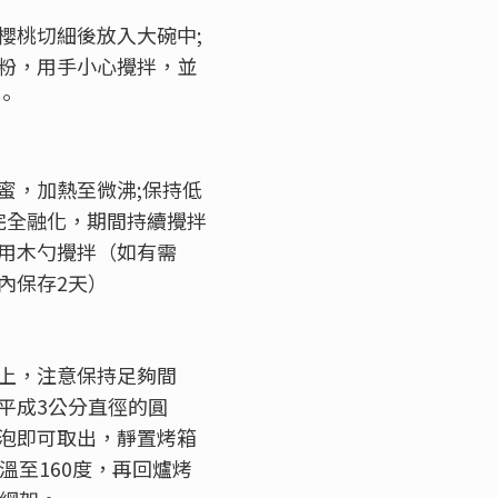
櫻桃切細後放入大碗中;
粉，用手小心攪拌，並
。
蜜，加熱至微沸;保持低
糖完全融化，期間持續攪拌
用木勺攪拌（如有需
內保存2天）
上，注意保持足夠間
平成3公分直徑的圓
泡即可取出，靜置烤箱
溫至160度，再回爐烤