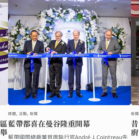
到藍帶阿德萊德學習甜點證書
課程。
媒體, 活動, 新聞
新聞
區
藍帶都喜在曼谷隆重開幕
昔
舉
廚
藍帶國際總裁兼首席執行官André J. Cointreau先