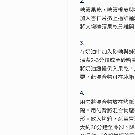
2.
糖漬果乾，糖漬橙皮與
加入杏仁片撒上過篩麵
將大塊糖漬果乾分離開
3.
在奶油中加入砂糖與蜂
溫煮2-3分鐘或至砂
將奶油緩慢倒入果乾，
要，此混合物可在冰箱
4.
用勺將混合物放在烤紙
隔。用勺背將混合物壓
形。放入烤箱，烤至冒
大約30分鐘至冷卻。降