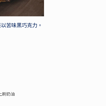
裹以苦味黑巧克力。
上刷奶油