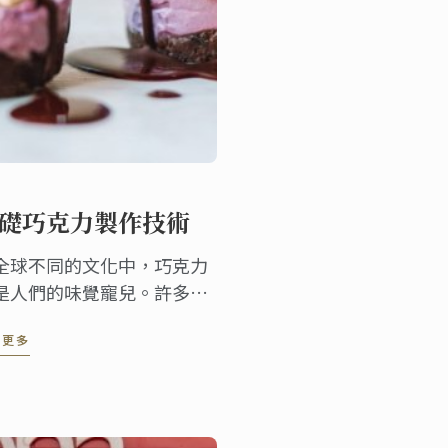
聞
礎巧克力製作技術
全球不同的文化中，巧克力
是人們的味覺寵兒。許多成
的甜點師都能夠運用灌模、
讀更多
型等技巧，製作創意的巧克
甜點。