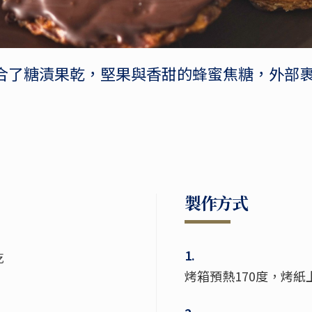
合了糖漬果乾，堅果與香甜的蜂蜜焦糖，外部
製作方式
1.
乾
烤箱預熱170度，烤紙