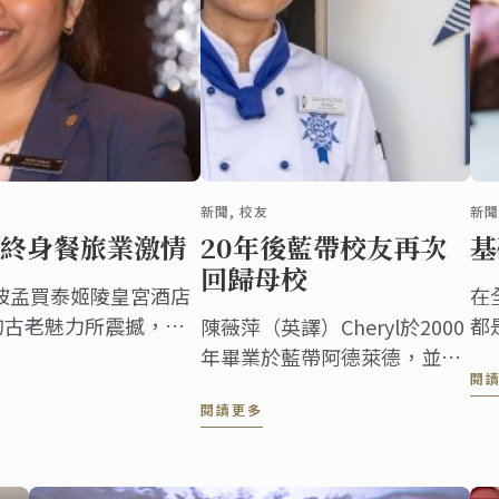
新聞, 校友
新
終身餐旅業激情
20年後藍帶校友再次
基
回歸母校
年時，被孟買泰姬陵皇宮酒店
在
otel)的古老魅力所震撼，從
都
陳薇萍（英譯）Cheryl於2000
理工作的想法。
功
年畢業於藍帶阿德萊德，並獲
閱
造
得餐廳管理文憑，之後的20年
閱讀更多
力
裡她在餐旅職業道路上獲得頗
豐的成就。 2019年，她又重拾
自己熱愛的甜點事業，再次回