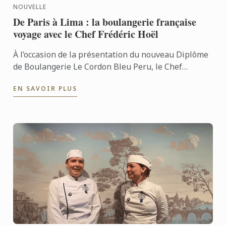
NOUVELLE
De Paris à Lima : la boulangerie française
voyage avec le Chef Frédéric Hoël
À l’occasion de la présentation du nouveau Diplôme
de Boulangerie Le Cordon Bleu Peru, le Chef
Frédéric Hoël s’est rendu à Lima pour partager le
EN SAVOIR PLUS
savoir-faire de ...