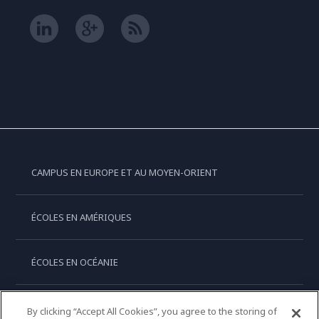
CAMPUS EN EUROPE ET AU MOYEN-ORIENT
ÉCOLES EN AMÉRIQUES
ÉCOLES EN OCÉANIE
ÉCOLES EN ASIE
By clicking “Accept All Cookies”, you agree to the storing of