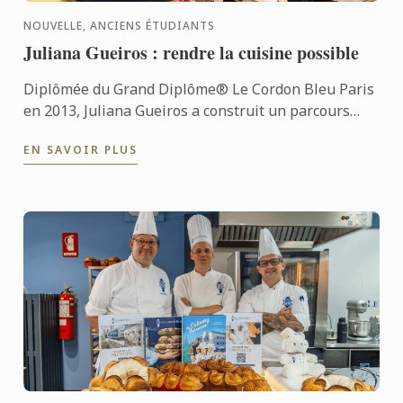
NOUVELLE, ANCIENS ÉTUDIANTS
Juliana Gueiros : rendre la cuisine possible
Diplômée du Grand Diplôme® Le Cordon Bleu Paris
en 2013, Juliana Gueiros a construit un parcours
bien loin des sentiers classiques de la restauration.
EN SAVOIR PLUS
Après ...