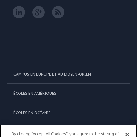
CAMPUS EN EUROPE ET AU MOYEN-ORIENT
ÉCOLES EN AMÉRIQUES
ÉCOLES EN OCÉANIE
ÉCOLES EN ASIE
By clicking “Accept All Cookies”, you agree to the storing of