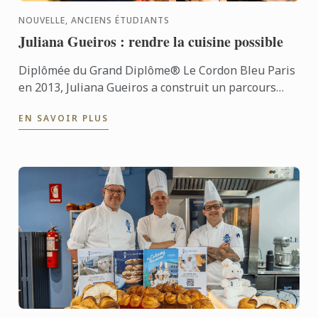
NOUVELLE, ANCIENS ÉTUDIANTS
Juliana Gueiros : rendre la cuisine possible
Diplômée du Grand Diplôme® Le Cordon Bleu Paris
en 2013, Juliana Gueiros a construit un parcours
bien loin des sentiers classiques de la restauration.
EN SAVOIR PLUS
Après ...