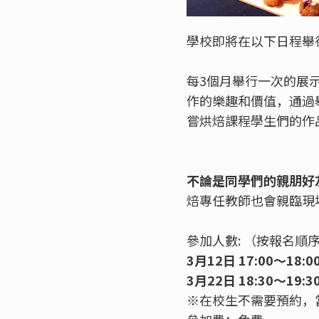
學校即將在以下日程舉
每3個月舉行一次的展
作的樂趣和價值，通過
嘗烘焙課程學生們的作
不論是同學們的親朋好
焙專任教師也會親臨現
參加人數: （按報名順
3月12日 17:00～18:
3月22日 18:30～19:
※在校生不需要預約，