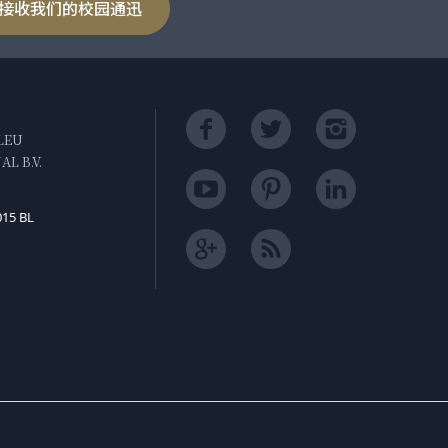
接收我们的校园通迅
LEU
L B.V.
015 BL