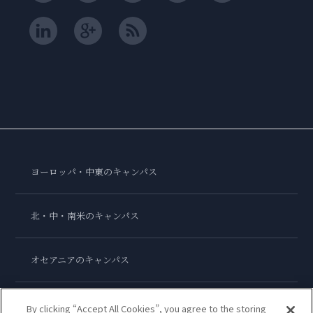
ヨーロッパ・中東のキャンパス
北・中・南米のキャンパス
オセアニアのキャンパス
アジアのキャンパス
By clicking “Accept All Cookies”, you agree to the storing