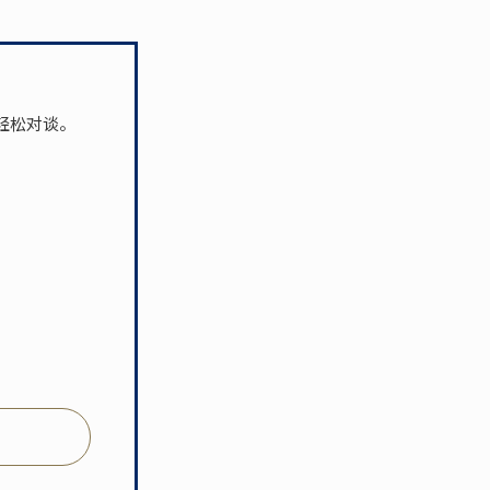
轻松对谈。