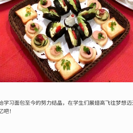
始学习面包至今的努力结晶，在学生们展翅高飞往梦想迈
忆吧！