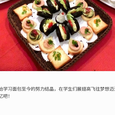
始学习面包至今的努力结晶，在学生们展翅高飞往梦想迈
忆吧！