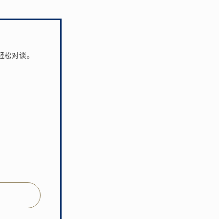
轻松对谈。