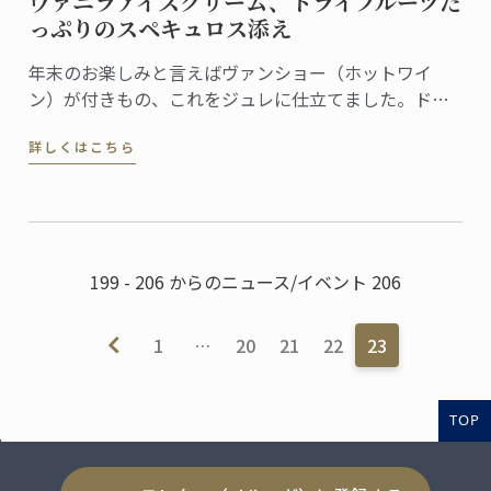
ヴァニラアイスクリーム、ドライフルーツた
っぷりのスペキュロス添え
年末のお楽しみと言えばヴァンショー（ホットワイ
ン）が付きもの、これをジュレに仕立てました。ドラ
イフルーツたっぷりのスペキュロスとヴァニラアイス
詳しくはこちら
クリームを添えれば、お祭り気分を盛り上げる簡単デ
ザートの出来上がりです。
199 - 206 からのニュース/イベント 206
1
…
20
21
22
23
TOP