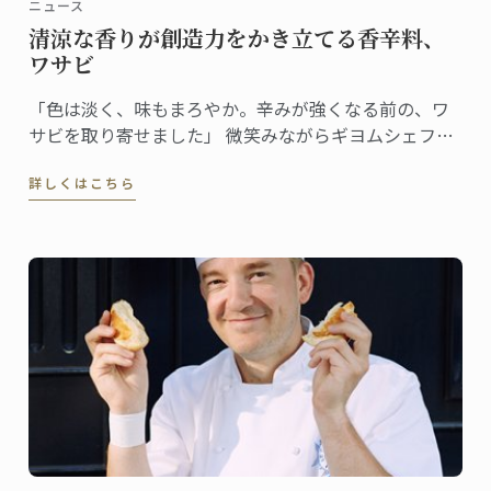
ニュース
清涼な香りが創造力をかき立てる香辛料、
ワサビ
「色は淡く、味もまろやか。辛みが強くなる前の、ワ
サビを取り寄せました」 微笑みながらギヨムシェフが
取り出したのはワサビ。直径約5cm、長さで20cmはあ
詳しくはこちら
る立派なサイズだ。