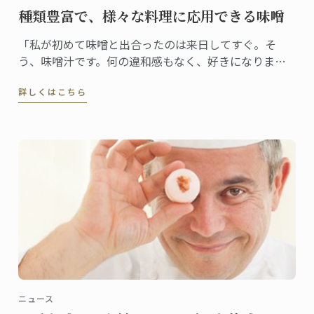
種類豊富で、様々な料理に応用できる味噌
「私が初めて味噌と出合ったのは来日してすぐ。そ
う、味噌汁です。何の違和感もなく、好きになりまし
た。ステファン・レナシェフがこの食材と出合ったの
詳しくはこちら
は7年前。「日本人なら誰もが親しむ味ですから、これ
から日本で料理をしていくなら、味噌を使わない手は
ないだろう、すぐにそう思いました」」
ニュース