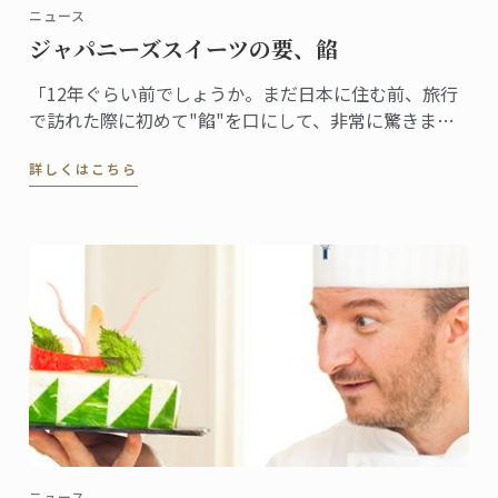
ニュース
ジャパニーズスイーツの要、餡
「12年ぐらい前でしょうか。まだ日本に住む前、旅行
で訪れた際に初めて"餡"を口にして、非常に驚きまし
た。フランスでは豆を砂糖で甘く煮るということはま
詳しくはこちら
ずしませんから。食感も不思議でした」
ニュース