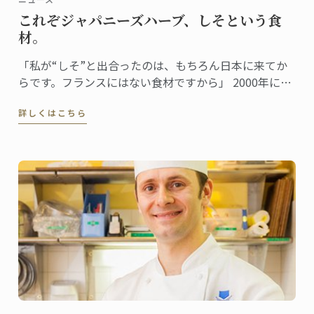
これぞジャパニーズハーブ、しそという食
材。
「私が“しそ”と出合ったのは、もちろん日本に来てか
らです。フランスにはない食材ですから」 2000年に来
日し、日本での生活も15年目を迎えたドミニクシェ
詳しくはこちら
フ。しそとは日本食を通じて出合ったという。 「珍し
くもあり、初めて味わった時からとても好感の持てる
香りでした。」