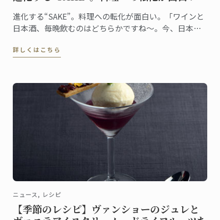
進化する“SAKE”。料理への転化が面白い。「ワインと
日本酒、毎晩飲むのはどちらかですね～。今、日本酒
がとっても面白いです」ワイングラスで香りを楽しみ
詳しくはこちら
ながら、嬉しそうにそう教えてくれたのは、日本校マ
スター・シェフ、ドミニク・コルビ。
ニュース, レシピ
【季節のレシピ】ヴァンショーのジュレと