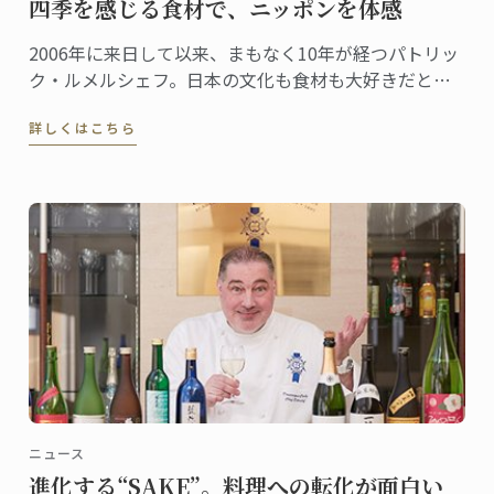
四季を感じる食材で、ニッポンを体感
2006年に来日して以来、まもなく10年が経つパトリッ
ク・ルメルシェフ。日本の文化も食材も大好きだとい
うシェフが日本を感じる食材として、今回選んだの
詳しくはこちら
は“桜”。日本でも、とてもシーズナルな食材である。
ニュース
進化する“SAKE”。料理への転化が面白い