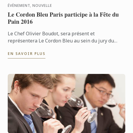
ÉVÈNEMENT, NOUVELLE
Le Cordon Bleu Paris participe à la Fête du
Pain 2016
Le Chef Olivier Boudot, sera présent et
représentera Le Cordon Bleu au sein du jury du
concours régional de la baguette de tradition
EN SAVOIR PLUS
française des départements ...