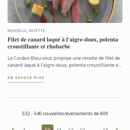
NOUVELLE, RECETTE
Filet de canard laqué à l'aigre-doux, polenta
croustillante et rhubarbe
Le Cordon Bleu vous propose une recette de filet de
canard laqué à l'aigre-doux, polenta croustillante et
rhubarbe. Une association de saveurs douces et
EN SAVOIR PLUS
acides
532 - 540 nouvelles/événements de 609