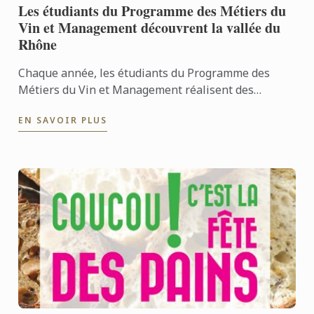
Les étudiants du Programme des Métiers du
Vin et Management découvrent la vallée du
Rhône
Chaque année, les étudiants du Programme des
Métiers du Vin et Management réalisent des
voyages pédagogiques pour enrichir leurs
EN SAVOIR PLUS
connaissances sur le vin.