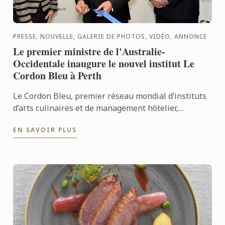
PRESSE, NOUVELLE, GALERIE DE PHOTOS, VIDÉO, ANNONCE
Le premier ministre de l'Australie-
Occidentale inaugure le nouvel institut Le
Cordon Bleu à Perth
Le Cordon Bleu, premier réseau mondial d’instituts
d’arts culinaires et de management hôtelier,
annonce l’ouverture d’un nouvel institut à Perth, en
EN SAVOIR PLUS
Australie.