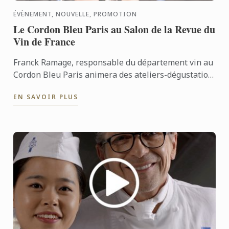
ÉVÈNEMENT, NOUVELLE, PROMOTION
Le Cordon Bleu Paris au Salon de la Revue du
Vin de France
Franck Ramage, responsable du département vin au
Cordon Bleu Paris animera des ateliers-dégustation
au Salon de la Revue du Vin de France les 20 et 21
EN SAVOIR PLUS
Mai 2016.