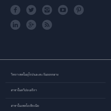
วิทยาเขตในยุโรปและตะวันออกกลาง
สาขาในทวีปอเมริกา
สาขาในเขตโอเชียเนีย