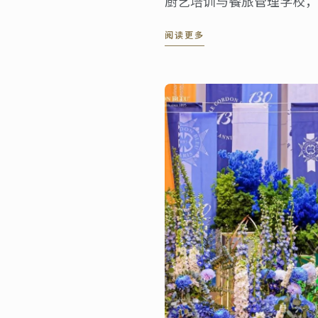
厨艺培训与餐旅管理学校，
以遍布全球的各类庆典活动
阅读更多
庆祝其成立130周年。