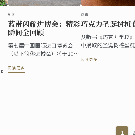
新闻
食谱
蓝带闪耀进博会：精彩
巧克力圣诞树桩
瞬间全回顾
从新书《巧克力学校》（L'É
中摘取的圣诞树桩蛋
第七届中国国际进口博览会
致的甜点融合了传统
（以下简称进博会）将于2024
阅读更多
增添节日氛围。
年11月5日至10日在国家会展
阅读更多
中心（上海）举办。法国，作
 a
为进博会的主宾国其深厚的美
食文化底蕴与源自本土、传承
ness
百年烹饪传统与创新精神的蓝
带国际学院紧密相连。
）
1