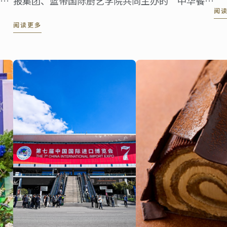
祝
正
报集团、蓝带国际厨艺学院共同主办的“中华餐饮
阅
来
世界表达——海派美食走进伦敦系列活动”第五站
阅读更多
——伦敦站，于蓝带伦敦概念餐厅The CORD by
Le Cordon ...