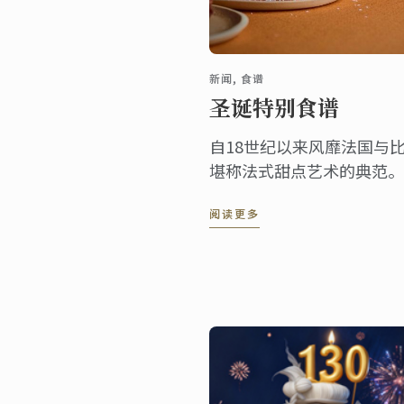
新闻, 食谱
圣诞特别食谱
自18世纪以来风靡法国与比
堪称法式甜点艺术的典范。
色巧克力刨花，轻盈中透着
阅读更多
克瓦兹饼与巧克力慕斯的精