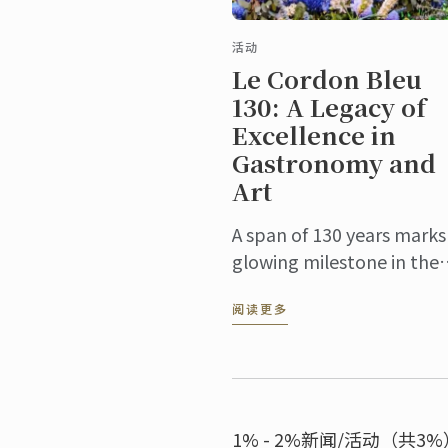
活动
Le Cordon Bleu
130: A Legacy of
Excellence in
Gastronomy and
Art
A span of 130 years marks
glowing milestone in the
river of time, bearing wit
阅读更多
to the inheritance and
innovation of culinary
culture. At this pivotal ...
1% - 2%新闻/活动（共3%