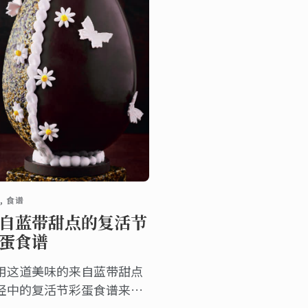
, 食谱
自蓝带甜点的复活节
蛋食谱
用这道美味的来自蓝带甜点
经中的复活节彩蛋食谱来庆