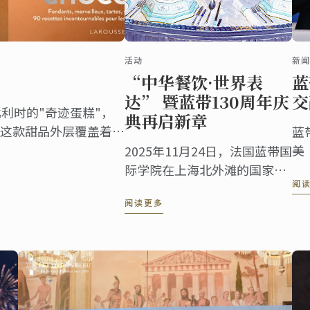
活动
新
“中华餐饮·世界表
蓝
达” 暨蓝带130周年庆
交
利时的"奇迹蛋糕"，
典再启新章
这款甜品外层覆盖着深
蓝
奢华，内里是松脆的达
美
2025年11月24日，法国蓝带国
妙结合。
际学院在上海北外滩的国家级
阅
滨江文化地标“世界会客厅”
阅读更多
举办了盛大的“中华餐饮·世
界表达”暨蓝带130周年庆典
活动。来自多个国家的驻沪总
领事、国际友人，以及来自艺
术、文化等各界的嘉宾齐聚一
堂，共同见证这一具有历史意