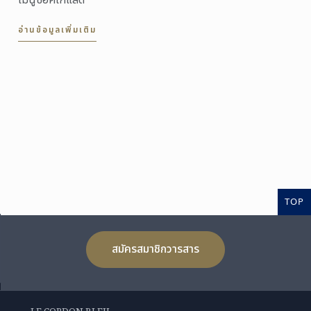
เมนูช็อคโกแลต’
อ่านข้อมูลเพิ่มเติม
TOP
สมัครสมาชิกวารสาร