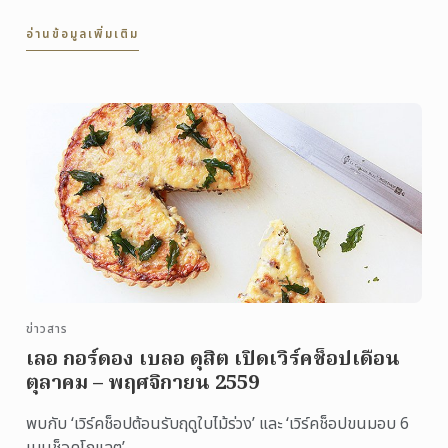
ประกอบอาหารคาว ขนมอบ และขนมปัง ประจำภาคเรียนที่
อ่านข้อมูลเพิ่มเติม
3/2559 ...
ข่าวสาร
เลอ กอร์ดอง เบลอ ดุสิต เปิดเวิร์คช็อปเดือน
ตุลาคม – พฤศจิกายน 2559
พบกับ ‘เวิร์คช็อปต้อนรับฤดูใบไม้ร่วง’ และ ‘เวิร์คช็อปขนมอบ 6