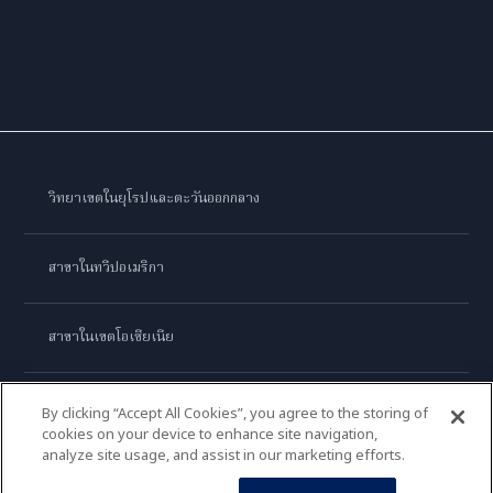
วิทยาเขตในยุโรปและตะวันออกกลาง
สาขาในทวีปอเมริกา
สาขาในเขตโอเชียเนีย
สาขาในทวีปเอเชีย
By clicking “Accept All Cookies”, you agree to the storing of
cookies on your device to enhance site navigation,
analyze site usage, and assist in our marketing efforts.
เลอ กอร์ดอง เบลอ อินเตอร์เนชั่นแนล