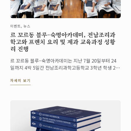
이벤트, 뉴스
르 꼬르동 블루–숙명아카데미, 전남조리과
학고와 프렌치 요리 및 제과 교육과정 성황
리 진행
르 꼬르동 블루–숙명아카데미는 지난 7월 20일부터 24
일까지 4박 5일간 전남조리과학고등학교 3학년 학생 20
명을 대상으로 '프렌치 요리 및 제과 과정'​을 진행했습니
자세히 보기
다.