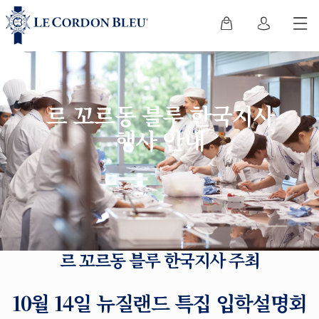
르 꼬르동 블루 한국지사
행사 안내
르 꼬르동 블루 한국지사 주최
10월 14일 뉴질랜드 특집 입학설명회