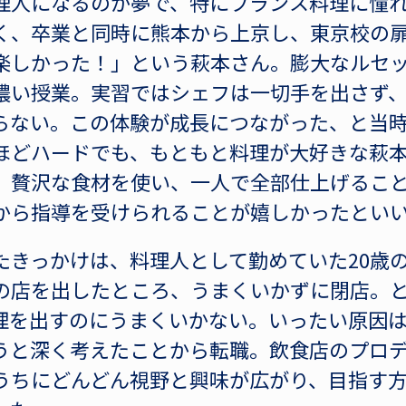
理人になるのが夢で、特にフランス料理に憧
く、卒業と同時に熊本から上京し、東京校の
楽しかった！」という萩本さん。膨大なルセ
濃い授業。実習ではシェフは一切手を出さず
らない。この体験が成長につながった、と当
ほどハードでも、もともと料理が大好きな萩
。贅沢な食材を使い、一人で全部仕上げるこ
から指導を受けられることが嬉しかったとい
たきっかけは、料理人として勤めていた20歳
の店を出したところ、うまくいかずに閉店。
理を出すのにうまくいかない。いったい原因
うと深く考えたことから転職。飲食店のプロ
うちにどんどん視野と興味が広がり、目指す