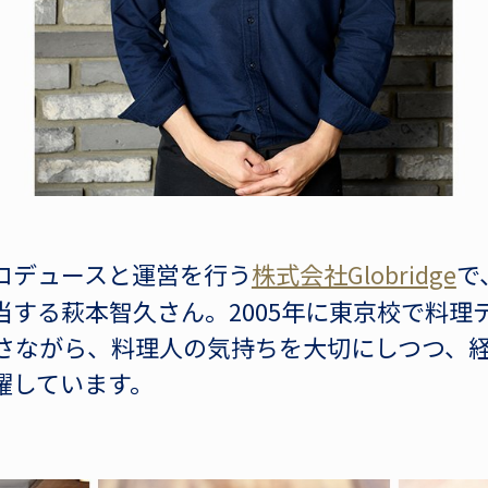
ロデュースと運営を行う
株式会社Globridge
で
当する萩本智久さん。2005年に東京校で料理
若さながら、料理人の気持ちを大切にしつつ、
躍しています。