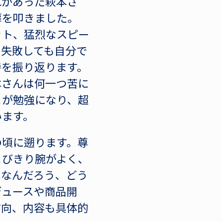
れがあった萩本さ
扉を叩きました。
ット、猛烈なスピー
、失敗しても自分で
時を振り返ります。
本さんは何一つ苦に
とが勉強になり、超
います。
の頃に遡ります。尊
とびきり腕がよく、
はなんだろう、どう
デュースや商品開
方向、内容も具体的