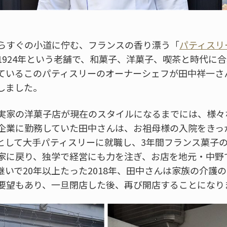
らすぐの小道に佇む、フランスの香り漂う「
パティスリ
1924年という老舗で、和菓子、洋菓子、喫茶と時代に
ているこのパティスリーのオーナーシェフが田中祥一さん
しました。
実家の洋菓子店が現在のスタイルになるまでには、様々
企業に勤務していた田中さんは、お祖母様の入院をきっ
として大手パティスリーに就職し、3年間フランス菓子
家に戻り、独学で経営にも力を注ぎ、お店を地元・中野
継いで20年以上たった2018年、田中さんは家族の介護
要望もあり、一旦閉店した後、再び開店することになり