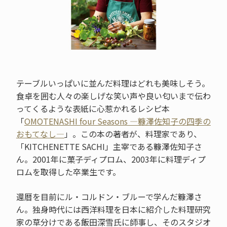
テーブルいっぱいに並んだ料理はどれも美味しそう。
食卓を囲む人々の楽しげな笑い声や良い匂いまで伝わ
ってくるような表紙に心惹かれるレシピ本
「
OMOTENASHI four Seasons ―糠澤佐知子の四季の
おもてなし―
」。この本の著者が、料理家であり、
「KITCHENETTE SACHI」主宰である糠澤佐知子さ
ん。2001年に菓子ディプロム、2003年に料理ディプ
ロムを取得した卒業生です。
還暦を目前にル・コルドン・ブルーで学んだ糠澤さ
ん。独身時代には西洋料理を日本に紹介した料理研究
家の草分けである飯田深雪氏に師事し、そのスタジオ