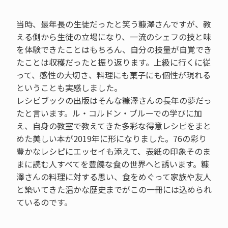
当時、最年長の生徒だったと笑う糠澤さんですが、教
える側から生徒の立場になり、一流のシェフの技と味
を体験できたことはもちろん、自分の技量が自覚でき
たことは収穫だったと振り返ります。上級に行くに従
って、感性の大切さ、料理にも菓子にも個性が現れる
ということも実感しました。
レシピブックの出版はそんな糠澤さんの長年の夢だっ
たと言います。ル・コルドン・ブルーでの学びに加
え、自身の教室で教えてきた多彩な得意レシピをまと
めた美しい本が2019年に形になりました。76の彩り
豊かなレシピにエッセイも添えて、表紙の印象そのま
まに読む人すべてを豊饒な食の世界へと誘います。糠
澤さんの料理に対する思い、食をめぐって家族や友人
と築いてきた温かな歴史までがこの一冊には込められ
ているのです。