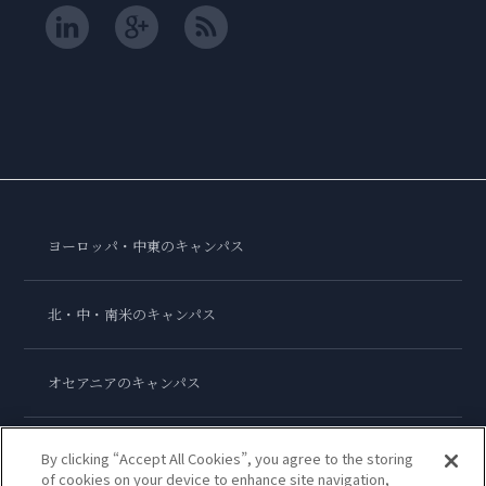
ヨーロッパ・中東のキャンパス
北・中・南米のキャンパス
オセアニアのキャンパス
アジアのキャンパス
By clicking “Accept All Cookies”, you agree to the storing
of cookies on your device to enhance site navigation,