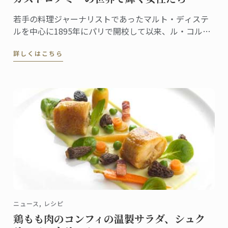
若手の料理ジャーナリストであったマルト・ディステ
ルを中心に1895年にパリで開校して以来、ル・コルド
ン・ブルーは「優秀を極めること」を理念に、伝統を
詳しくはこちら
継承しつつ料理の世界に革新を起こし次世代の育成に
貢献してきました。
ニュース, レシピ
鶏もも肉のコンフィの温製サラダ、シュク