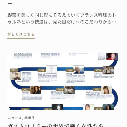
－
野菜を美しく同じ形にそろえていくフランス料理のト
ゥルネという技法は、見た目だけへのこだわりから生
まれたものではありません。 マッシュルームのトゥル
詳しくはこちら
ネはこのような形に切り出されます。
ニュース, 卒業生
ガストロノミーの世界で輝く女性たち