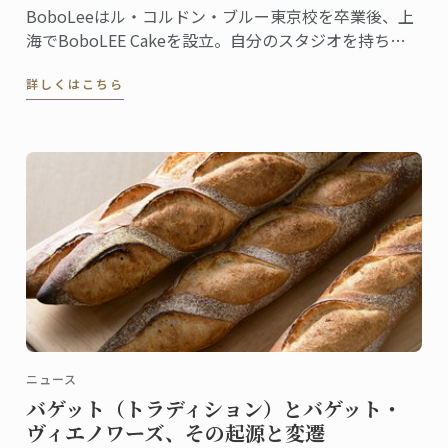
BoboLeeはル・コルドン・ブルー東京校を卒業後、上
海でBoboLEE Cakeを設立。自分のスタジオを持ち、
オーダーメイドにこだわった最高品質のケーキを提供
詳しくはこちら
しています。
ニュース
バゲット（トラディション）とバゲット・
ヴィエノワーズ、その起源と変遷