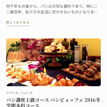
何千年もの昔から、パンは大切な食料であり、特にこ
こ数百年、私たちの生活に欠かせないものとなりまし
た。フランス人は、毎年100億本のバゲットを消費する
詳しくはこちら
と言われています。
イベント, ニュース
パン講座上級コース パンビュッフェ 2016冬
学期本科コース