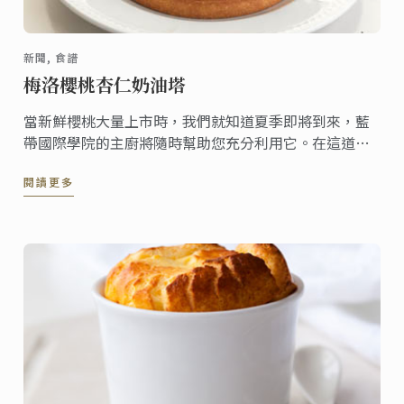
新聞, 食譜
梅洛櫻桃杏仁奶油塔
當新鮮櫻桃大量上市時，我們就知道夏季即將到來，藍
帶國際學院的主廚將隨時幫助您充分利用它。在這道甜
點中，以梅洛葡萄酒進行溫和的水煮，然後將水果放在
閱讀更多
杏仁奶油基底上，完美地展現了櫻桃的魅力。