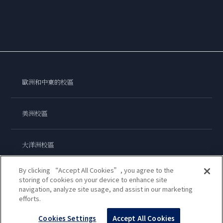
歐洲和中東的校區
美洲校區
大洋洲校區
By clicking “Accept All Cookies”, you agree to the
亞洲校區
storing of cookies on your device to enhance site
navigation, analyze site usage, and assist in our marketing
efforts.
藍帶國際學院
Cookies Settings
Accept All Cookies