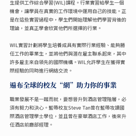
生提供工作綜合學習(WIL)課程。行業實習給學生一個
機會，讓學員在真實的工作環境中運用自己的技能。正
是在這些實習過程中，學生們開始理解他們學習背後的
理論，並真正學會欣賞他們所選擇的行業。
WIL實習計劃將學生培養成具有實際行業經驗、能夠勝
任工作的畢業生，並將他們與潛在雇主聯系起來，其中
許多雇主來自領先的國際機構。WIL允許學生在獲得實
際經驗的同時進行網絡交流。
遍布全球的校友“網”助力你的事業
職業發展不是一蹴而就，要想晉升到酒店管理階層，必
須有毅力和決心。藍帶校友Steve Tan曾在藍帶攻讀國
際酒店管理學士學位，並且曾在豪華酒店工作，後來升
任酒店前廳部經理。