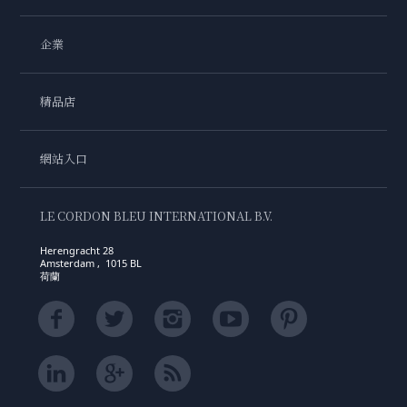
企業
精品店
網站入口
LE CORDON BLEU INTERNATIONAL B.V.
Herengracht 28
Amsterdam , 1015 BL
荷蘭