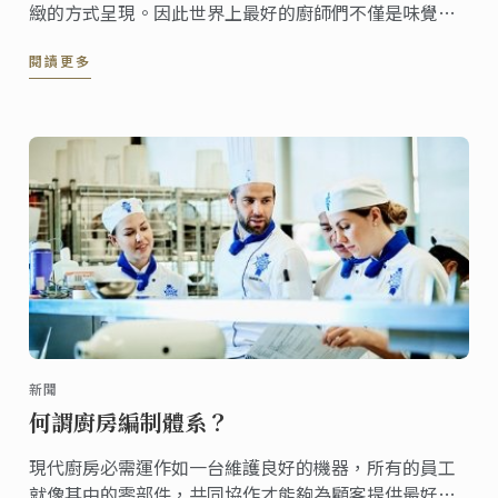
緻的方式呈現。因此世界上最好的廚師們不僅是味覺的
大師，更是能以餐盤為畫布，為食客繪出打動人心的美
閱讀更多
食。
新聞
何謂廚房編制體系？
現代廚房必需運作如一台維護良好的機器，所有的員工
就像其中的零部件，共同協作才能夠為顧客提供最好的