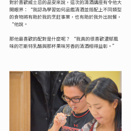
對於喜歡威士忌的品安來說，這次的清酒講座有令他大
開眼界：“我認為學習如何品鑑清酒並搭配上不同類型
的食物將有助於我的烹飪事業，也有助於我外出就餐，
“他說。
那他最喜歡的配對是什麼呢？ “我真的很喜歡濃郁風
味的芒斯特乳酪與那杯果味芳香的清酒相得益彰。”