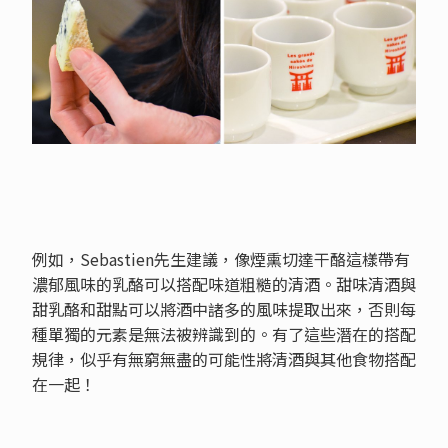
例如，Sebastien先生建議，像煙熏切達干酪這樣帶有
濃郁風味的乳酪可以搭配味道粗糙的清酒。甜味清酒與
甜乳酪和甜點可以將酒中諸多的風味提取出來，否則每
種單獨的元素是無法被辨識到的。有了這些潛在的搭配
規律，似乎有無窮無盡的可能性將清酒與其他食物搭配
在一起！