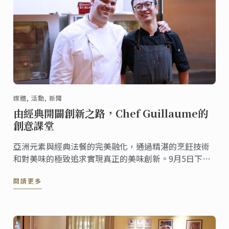
媒體, 活動, 新聞
由經典開闢創新之路，Chef Guillaume的
創意課堂
亞洲元素與經典法餐的完美融化，通過精湛的烹飪技術
和對美味的極致追求實現真正的美味創新。9月5日下
午，來自法國里昂的Guillaume Comparat為藍帶學員
閱讀更多
帶來了一場在味蕾上施展的美食魔法 。