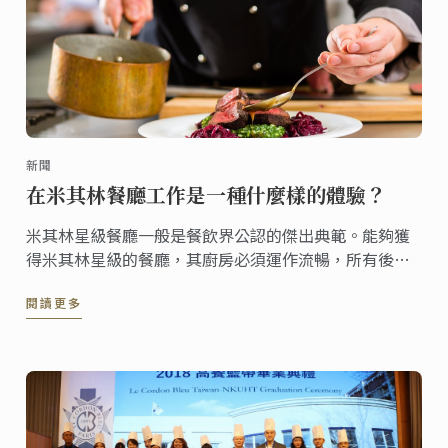
新聞
在米其林餐廳工作是一種什麼樣的體驗？
米其林星級餐廳一般是餐飲界公認的傑出典範。能夠獲
得米其林星級的餐廳，其廚房必須運作流暢，所有後廚
的員工都必須完美和諧地完成工作。當我們在享用這些
閱讀更多
令人稱贊的米其林星級餐廳提供的美食的同時，是不是
也想知道在米其林星級餐廳工作，究竟是一種怎麼樣的
體驗呢？