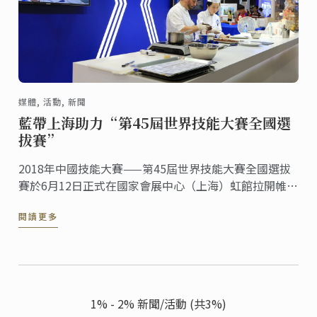
媒體, 活動, 新聞
藍帶上海助力“第45屆世界技能大賽全國選
拔賽”
2018年中國技能大賽——第45屆世界技能大賽全國選拔
賽於6月12日正式在國家會展中心（上海）虹館拉開帷
幕。在為期三天的賽程中，來自全國各地的46支代表
閱讀更多
隊，共約900名選手，在34個技能比賽項目中一展身
手，角逐2019年的世賽參賽名額。
1% - 2% 新聞/活動 (共3%)