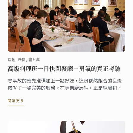
活動, 新聞, 圖片集
高級料理班一日快閃餐廳－勇氣的真正考驗
零事故的預先准備加上一點好運，這份偶然組合的良緣
成就了一場完美的服務。在專業廚房裡，正是經驗和天
衣無縫的組織流程才能直接引導至「零事故」的結果。
閱讀更多
對於在本月舉行了他們人生首次一日快閃餐廳活動的料
理高級班學生而言，他們深切體認到這些元素對於規劃
一場完美的預先准備流程是何等重要。