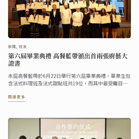
新聞, 校友
第六屆畢業典禮 高餐藍帶頒出首兩張廚藝大
證書
本屆高餐藍帶於6月22日舉行第六屆畢業典禮，畢業生包
含法式料理班及法式甜點班共19位，而其中最受矚目的
是兩位努力18個月、在高餐藍帶就讀完料理課程後，接
閱讀更多
續唸甜點班的學生呂姵瑤與張智淇，在眾人的喝采下，
由主廚親自頒發廚藝大證書給兩位學生，同時，此兩張
藍帶廚藝大證書(Grand Diplôme) ...