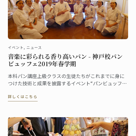
イベント, ニュース
音楽に彩られる香り高いパン - 神戸校パン
ビュッフェ2019年春学期
本科パン講座上級クラスの生徒たちがこれまでに身に
つけた技術と成果を披露するイベント“パンビュッフ
ェ”。クラスでテーマを決め、作ったピエスや一口サイ
詳しくはこちら
ズのパンをプレゼンテーションします。6月に神戸校で
行われたパンビュッフェの様子をご紹介します。指導
担当はフィリップ・キュルシェフです。