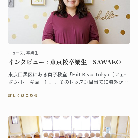
ニュース, 卒業生
インタビュー : 東京校卒業生 SAWAKO
東京目黒区にある菓子教室「Fait Beau Tokyo（フェ•
ボウ•トーキョー）」。そのレッスン目当てに海外から
来日する生徒が多数いるほど大人気の教室。主宰して
詳しくはこちら
いるSAWAKOさんは東京校で菓子ディプロムを取得し
ました。