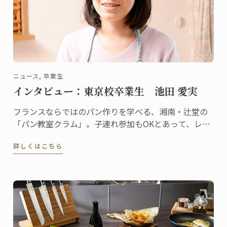
ニュース, 卒業生
インタビュー：東京校卒業生 池田 愛実
フランスならではのパン作りを学べる、湘南・辻堂の
「パン教室クラム」。子連れ参加もOKとあって、レッ
スンはとてもアットホームな雰囲気です。自らも子育
詳しくはこちら
てをしながら、自宅でこの教室を主宰しているのが池
田愛実さん。東京校でパンディプロムを取得しまし
た。