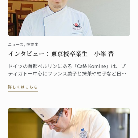
ニュース, 卒業生
インタビュー：東京校卒業生 小峯 晋
ドイツの首都ベルリンにある「Café Komine」は、プ
ティガトー中心にフランス菓子と抹茶や柚子など日本
のテイストを組み合わせたオリジナリティある品揃え
詳しくはこちら
で評判のカフェ。オーナーパティシエの小峯晋さん
は、2009年に東京校で菓子ディプロムを修めた卒業生
です。