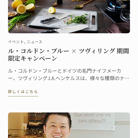
イベント, ニュース
ル・コルドン・ブルー × ツヴィリング 期間
限定キャンペーン
ル・コルドン・ブルーとドイツの名門ナイフメーカ
ー、ツヴィリングJ.A.ヘンケルスは、様々な種類のナイ
フを共同開発しています。ラインナップも豊富なナイ
詳しくはこちら
フシリーズは、ツヴィリング各店舗やル・コルドン・
ブルーのオンラインショップ等で販売されています。
この夏、両社による期間限定キャンペーンを実施しま
す！