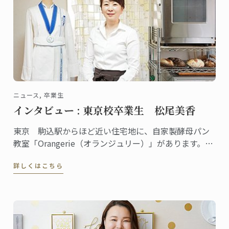
ニュース, 卒業生
インタビュー : 東京校卒業生 松尾美香
東京 駒込駅からほど近い住宅地に、自家製酵母パン
教室「Orangerie（オランジュリー）」があります。の
べ１万人以上の生徒が全国各地から通い、YouTubeに
詳しくはこちら
動画をアップしている人気の自家製パン教室を主宰し
ている松尾美香さんは、東京校でパンディプロムを取
得しました。