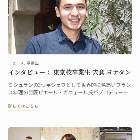
ニュース, 卒業生
インタビュー： 東京校卒業生 宍倉 ヨナタン
ミシュランの3つ星シェフとして世界的に名高いフラン
ス料理の巨匠ピエール・ガニェール氏がプロデュース
するレストラン「ピエール・ガニェール」。ANAイン
詳しくはこちら
ターコンチネンタルホテル東京にある同レストランに
勤務する宍倉ヨナタンさんは、東京校で料理ディプロ
ムを取得した、将来有望な若手シェフです。