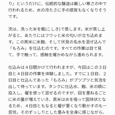
り」というだけに、伝統的な醸造は厳しい寒さの中で
行われるため、水の冷たさに手の感覚もなくなりそう
です。
次は、洗った米を甑(こしき)で蒸します。米が蒸し上
がると、あたりにはフワッと米の匂いが立ち込めま
す。この蒸米に米麹、そして伏見の名水を混ぜ込んで
「もろみ」を仕込むのです。すべての作業は目で見
て、手で触って、感触を確かめながら進められます。
仕込みは４日間かけて行われますが、今回はこの３日
目と４日目の作業を体験しました。すでに１日目、２
日目と仕込んであった「もろみ」がプツプツと気泡を
出して待っています。タンクに仕込水、麹、米の順に
投入し、櫂を使って混ぜるのですが、回を重ねるごと
に米の量が増えていき、蒸米は水を吸って固体状とな
るため、４日目ともなると櫂が重くなり動かすのも一
苦労。そのずっしりとした重みを全身に感じながら、