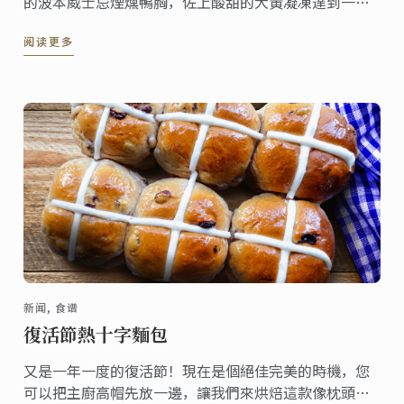
的波本威士忌煙燻鴨胸，佐上酸甜的大黃凝凍達到一種
完美的口味平衡，而木薯脆餅也為這道料理增添了更多
阅读更多
脆口感。
新闻, 食谱
復活節熱十字麵包
又是一年一度的復活節！現在是個絕佳完美的時機，您
可以把主廚高帽先放一邊，讓我們來烘焙這款像枕頭般