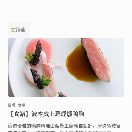
筛选
新闻, 食谱
【食譜】波本威士忌煙燻鴨胸
這道優雅的鴨胸料理由藍帶主廚親自設計，層次感豐富