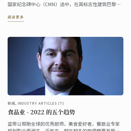
国家纪念碑中心（CMN）选中，在其标志性建筑巴黎
Hôtel de la Marine中提供厨艺研讨会和演示，以及一系
阅读更多
列与世界美食相关的研讨会。原宫殿内的蓝带专属楼层
将于 2022 年 10 月开放，以探索法国与世界美食。
新闻, INDUSTRY ARTICLES (T)
食品业 - 2022 的五个趋势
蓝带以帮助全球的优秀厨师，美食爱好者，餐旅业专家
规划职业而闻名。近年来，越来越多的厨师想要发展自