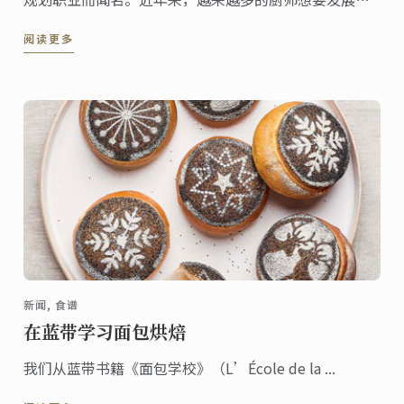
己的品牌，创业，从餐馆转业到零销。创业这条通道成
阅读更多
为了学生追求餐旅业职业生涯强烈的动力。市场研究和
培养对最新行业趋势的直觉是在成为企业家这条路上的
一部分。以下我们预测了一些有志向的美食企业家在
2022年应该牢记的趋势。
新闻, 食谱
在蓝带学习面包烘焙
我们从蓝带书籍《面包学校》（L’École de la ...