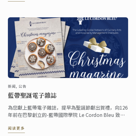
新闻, 公告
藍帶聖誕電子雜誌
為您獻上藍帶電子雜誌，提早為聖誕節獻出賀禮，向126
年前在巴黎創立的-藍帶國際學院 Le Cordon Bleu 致
敬。
阅读更多