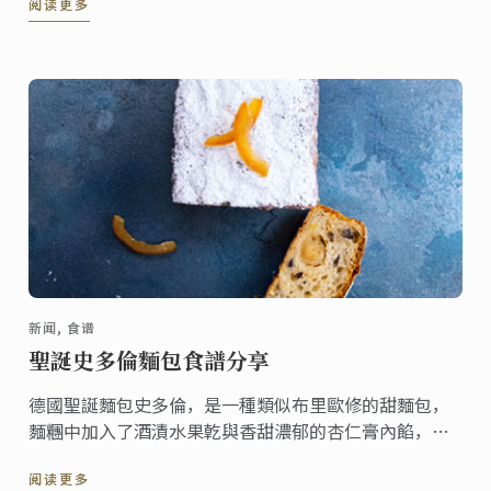
阅读更多
新闻, 食谱
聖誕史多倫麵包食譜分享
德國聖誕麵包史多倫，是一種類似布里歐修的甜麵包，
麵糰中加入了酒漬水果亁與香甜濃郁的杏仁膏內餡，出
爐後在表面灑上糖粉，趁還溫熱時享用。這份食譜一份
阅读更多
可做出兩個，無論是聚會或當成禮物來送都很合適。