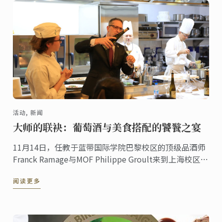
活动, 新闻
大师的联袂：葡萄酒与美食搭配的饕餮之宴
11月14日，任教于蓝带国际学院巴黎校区的顶级品酒师
Franck Ramage与MOF Philippe Groult来到上海校区参
加中西美食文化交流沙龙活动。隔日下午，两位大师连
阅读更多
同上海校区Chef Philippe ...