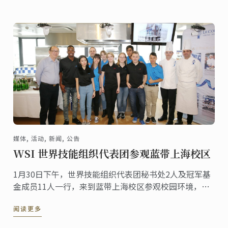
胡骁晔。
媒体, 活动, 新闻, 公告
WSI 世界技能组织代表团参观蓝带上海校区
1月30日下午，世界技能组织代表团秘书处2人及冠军基
金成员11人一行，来到蓝带上海校区参观校园环境，包
括蓝带教学楼、演示教室、甜点及料理操作教室。期
阅读更多
间，上海蓝带厨艺职业技能培训学校校长李小华先生、
Chef Philippe Clergue和 Chef Olivier ...