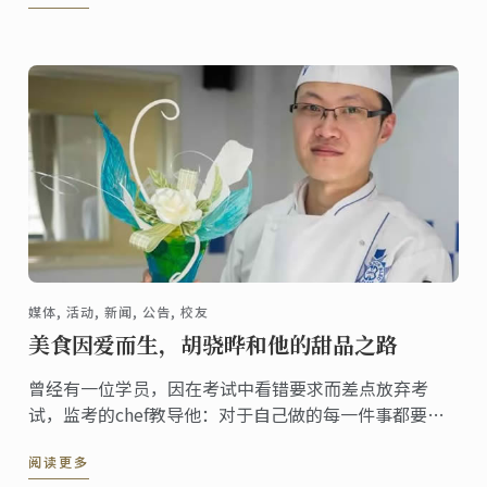
类收藏等等，拥有自己的生活节奏与步调，追随着心中
所爱所想。
媒体, 活动, 新闻, 公告, 校友
美食因爱而生，胡骁晔和他的甜品之路
曾经有一位学员，因在考试中看错要求而差点放弃考
试，监考的chef教导他：对于自己做的每一件事都要坚
持到底，无论遇到什么状况都不能轻易退缩。就是这样
阅读更多
一种蓝带精神后来一直激励着这位学员， 这位学员就是