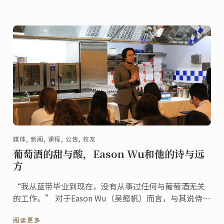
媒体, 新闻, 课程, 公告, 校友
葡萄酒的甜与酸，Eason Wu和他的诗与远
方
“我从蓝带毕业到现在，没有从事过任何与葡萄酒无关
的工作。” 对于Eason Wu（吴懿帆）而言，与其说侍酒
师是他的职业，倒不如说葡萄酒是他所热爱的事业。当
阅读更多
然，他的生活不仅仅只有红酒，还有文学、哲学以及各