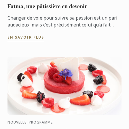
Fatma, une pâtissière en devenir
Changer de voie pour suivre sa passion est un pari
audacieux, mais c’est précisément celui qu’a fait
Fatma. À 32 ans, cette Tunisienne a troqué sa
EN SAVOIR PLUS
carrière de ...
NOUVELLE, PROGRAMME