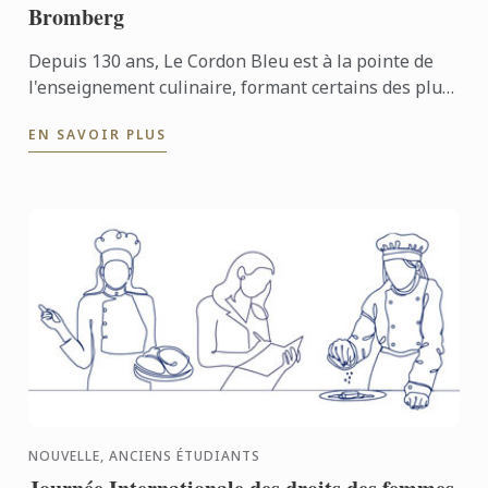
Bromberg
Depuis 130 ans, Le Cordon Bleu est à la pointe de
l'enseignement culinaire, formant certains des plus
grands chefs du monde. Parmi ses anciens étudiants
EN SAVOIR PLUS
...
NOUVELLE, ANCIENS ÉTUDIANTS