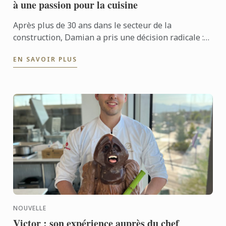
à une passion pour la cuisine
Après plus de 30 ans dans le secteur de la
construction, Damian a pris une décision radicale :
tout quitter pour se consacrer à sa véritable
EN SAVOIR PLUS
passion, la ...
NOUVELLE
Victor : son expérience auprès du chef