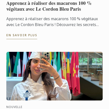
Apprenez à réaliser des macarons 100 %
végétaux avec Le Cordon Bleu Paris
Apprenez à réaliser des macarons 100 % végétaux
avec Le Cordon Bleu Paris ! Découvrez les secrets
des coques légères et des garnitures savoureuses
EN SAVOIR PLUS
dans un ...
NOUVELLE