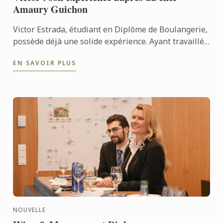
Amaury Guichon
Victor Estrada, étudiant en Diplôme de Boulangerie,
possède déjà une solide expérience. Ayant travaillé
aux quatre coins du monde, il a récemment
EN SAVOIR PLUS
collaboré avec ...
NOUVELLE