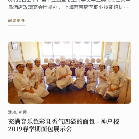
岛酒店玫瑰宴会厅举办。 上海蓝带厨艺职业技能培训学
校校长李小华先生、副校长施雯女士、蓝带大中华区总
阅读更多
经理商凌燕女士、特邀嘉宾上海迪士尼乐园厨务总监
Alan Orreal先生出席了典礼并发表了致辞。
活动, 新闻
充满音乐色彩且香气四溢的面包 - 神户校
2019春学期面包展示会