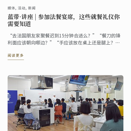
媒体, 活动, 新闻
蓝带·讲座 | 参加法餐宴席，这些就餐礼仪你
需要知道
“去法国朋友家聚餐迟到15分钟合适么？”“餐刀的锋
利面应该朝向哪边？”“手应该放在桌上还是腿上？”
……8月14日，蓝带讲座特设餐桌礼仪入门教学，与
阅读更多
Matthieu Ventelon一起了解法餐礼仪的那些事儿。