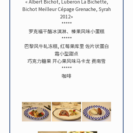
« Albert Bichot, Luberon La Bichette,
Bichot Meilleur Cépage Grenache, Syrah
2012»
*****
罗克福干酪冰淇淋、榛果风味小蛋糕
*****
巴黎风牛轧冻糕, 红莓果库里 佐片状蛋白
霜小型甜点
巧克力糖果 开心果风味马卡龙 费南雪
*****
咖啡