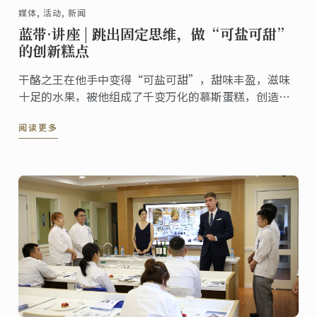
媒体, 活动, 新闻
蓝带·讲座 | 跳出固定思维，做“可盐可甜”
的创新糕点
干酪之王在他手中变得“可盐可甜”，甜味丰盈，滋味
十足的水果，被他组成了千变万化的慕斯蛋糕，创造
“新食感”，源于对创新与经典的不断钻研，他就是本
阅读更多
周蓝带客座讲师邢志强。