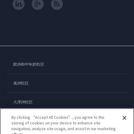
欧洲和中东的校区
美洲校区
大洋洲校区
By clicking “Accept All Cookies”, you agree to the
亚洲校区
storing of cookies on your device to enhance site
navigation, analyze site usage, and assist in our marketing