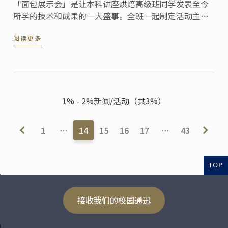
「面包展示会」是让本科讲座烘焙高级班同学发表至今
所学的技术和成果的一大盛事。全班一起制定活动主题
并展示自制的工艺品和一口大小面包。接着让我们为您
阅读更多
介绍神户校6月份举办的面包展示会，由Philippe Koehl
主厨指导。
1% - 2%新闻/活动（共3%）
1
…
14
15
16
17
…
43
TOP
接收我们的校园通迅