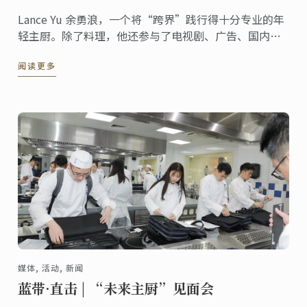
Lance Yu 余勇浪，一个将“跨界”践行得十分专业的年
轻主厨。除了料理，他还参与了电视剧、广告、国内外
顶级品牌合作、综艺节目，受邀出席2018年法国电影
阅读更多
节，参与CCTV-2《厨王争霸》的录制，担任法国路易十
三品牌挚友，出版《余勇浪~生活就是一场烹饪》。
媒体, 活动, 新闻
蓝带·直击 | “未来主厨”见面会