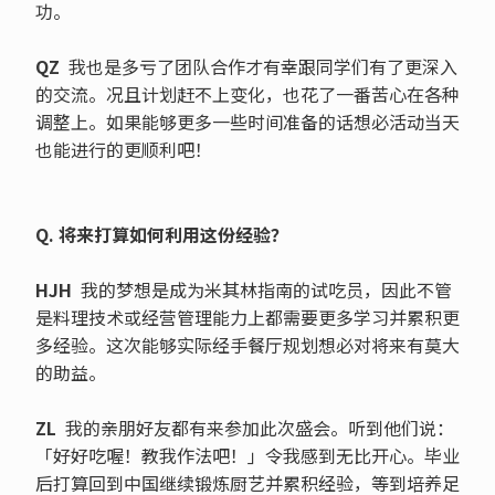
功。
QZ
我也是多亏了团队合作才有幸跟同学们有了更深入
的交流。况且计划赶不上变化，也花了一番苦心在各种
调整上。如果能够更多一些时间准备的话想必活动当天
也能进行的更顺利吧！
Q. 将来打算如何利用这份经验？
HJH
我的梦想是成为米其林指南的试吃员，因此不管
是料理技术或经营管理能力上都需要更多学习并累积更
多经验。这次能够实际经手餐厅规划想必对将来有莫大
的助益。
ZL
我的亲朋好友都有来参加此次盛会。听到他们说：
「好好吃喔！教我作法吧！」令我感到无比开心。毕业
后打算回到中国继续锻炼厨艺并累积经验，等到培养足