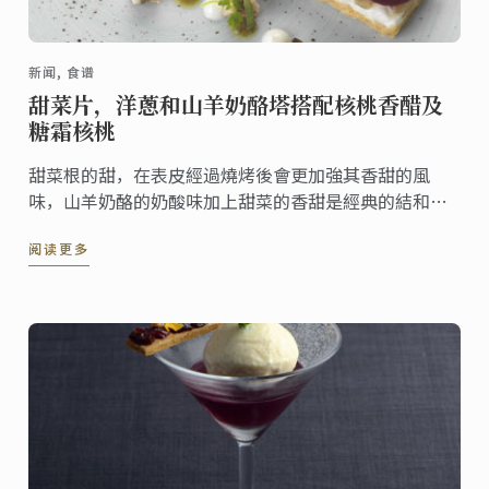
新闻, 食谱
甜菜片，洋蔥和山羊奶酪塔搭配核桃香醋及
糖霜核桃
甜菜根的甜，在表皮經過燒烤後會更加強其香甜的風
味，山羊奶酪的奶酸味加上甜菜的香甜是經典的結和。
核桃香醋搭配上層糖霜核桃為口感增添了清爽香脆的質
阅读更多
地。