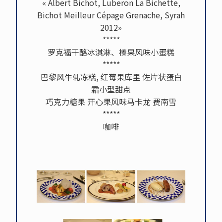
« Albert Bichot, Luberon La Bichette,
Bichot Meilleur Cépage Grenache, Syrah
2012»
*****
罗克福干酪冰淇淋、榛果风味小蛋糕
*****
巴黎风牛轧冻糕, 红莓果库里 佐片状蛋白
霜小型甜点
巧克力糖果 开心果风味马卡龙 费南雪
*****
咖啡