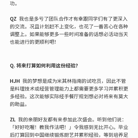
功。
QZ
我也是多亏了团队合作才有幸跟同学们有了更深入
的交流。况且计划赶不上变化，也花了一番苦心在各种
调整上。如果能够更多一些时间准备的话想必活动当天
也能进行的更顺利吧！
Q. 将来打算如何利用这份经验？
HJH
我的梦想是成为米其林指南的试吃员，因此不管
是料理技术或经营管理能力上都需要更多学习并累积更
多经验。这次能够实际经手餐厅规划想必对将来有莫大
的助益。
ZL
我的亲朋好友都有来参加此次盛会。听到他们说：
「好好吃喔！教我作法吧！」令我感到无比开心。毕业
后打算回到中国继续锻炼厨艺并累积经验，等到培养足