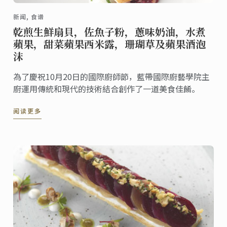
新闻, 食谱
乾煎生鮮扇貝，佐魚子粉，蔥味奶油，水煮
蘋果，甜菜蘋果西米露，珊瑚草及蘋果酒泡
沫
為了慶祝10月20日的國際廚師節，藍帶國際廚藝學院主
廚運用傳統和現代的技術結合創作了一道美食佳餚。
阅读更多