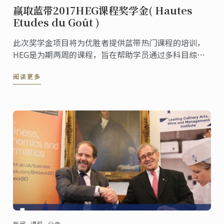
赢取蓝带2017HEG课程奖学金( Hautes
Etudes du Goût )
此次奖学金项目将为优胜者提供蓝带热门课程的培训，
HEG是为期两周的课程，旨在帮助学员通过多科目综合
培训的方式，了解关于品尝美食的方方面面，包括科学
阅读更多
饮食、美食文化与经济、社交礼仪等。
新闻, 课程, 公告