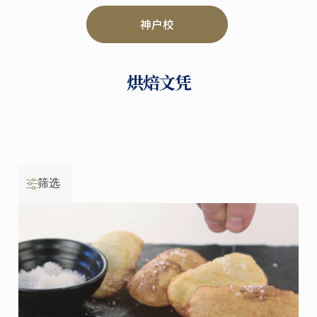
神户校
烘焙文凭
筛选