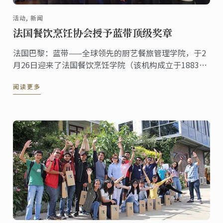
活动, 新闻
法国餐饮烹饪协会授予蓝带顶级奖章
法国巴黎：蓝带——全球领先的厨艺餐旅管理学院，于2
月26日迎来了法国餐饮烹饪学院（该机构成立于1883
年，是最早的欧洲料理和甜点品味鉴定协会）为蓝带厨
阅读更多
师举行会员入会仪式，同时也介绍了“Trophée
Passion”比赛的参赛选手及评审团。