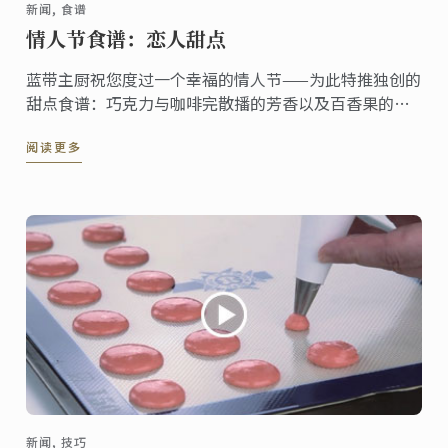
新闻, 食谱
情人节食谱：恋人甜点
蓝带主厨祝您度过一个幸福的情人节——为此特推独创的
甜点食谱：巧克力与咖啡完散播的芳香以及百香果的鲜
美口感，两者的完美结合再加上亮眼的摆饰，让这道甜
阅读更多
点散发着独特的魅力。
新闻, 技巧