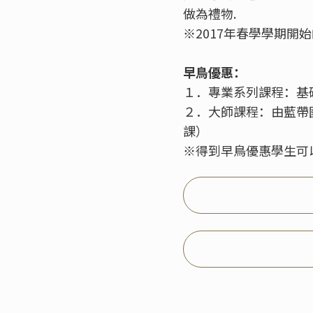
做為禮物.
※2017年春學學期
早鳥優惠：
１．專業系列課程：基礎
２．大師課程：由藍帶
課）
※得到早鳥優惠學生可以