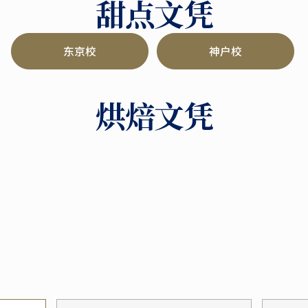
甜点文凭
东京校
神户校
烘焙文凭