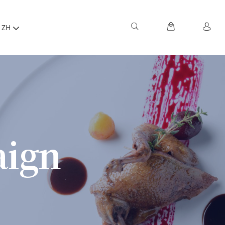
ZH
aign