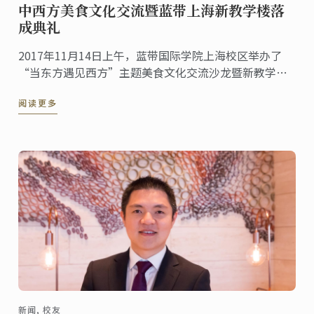
中西方美食文化交流暨蓝带上海新教学楼落
成典礼
2017年11月14日上午，蓝带国际学院上海校区举办了
“当东方遇见西方”主题美食文化交流沙龙暨新教学楼
落成典礼，蓝带总裁André J. Cointreau亲临校区，另有
阅读更多
现场嘉宾在蓝带专业厨房教室体验制作中西美食。
新闻, 校友