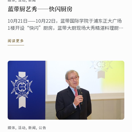
蓝带厨艺秀——快闪厨房
10月21日——10月22日，蓝带国际学院于浦东正大广场
1楼开设“快闪”厨房，蓝带大厨现场大秀精湛料理厨
艺，并推出花样法式面包蛋糕，刚出炉的小甜点们散发
阅读更多
着诱人的香味，围观群众迫不及待地上前品尝，并给予
了很高的评价。
媒体, 活动, 新闻, 公告