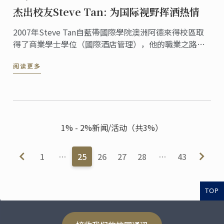
杰出校友Steve Tan: 为国际视野挥洒热情
2007年Steve Tan自藍帶國際學院澳洲阿德來得校區取
得了商業學士學位（國際酒店管理），他的職業之路專
註於全球精品酒店，而他在短時間內從一名房務員晉升
阅读更多
成為前臺的管理經裡。
1% - 2%新闻/活动（共3%）
1
…
25
26
27
28
…
43
TOP