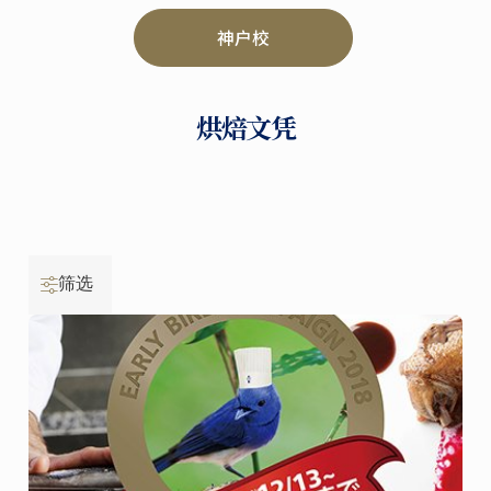
神户校
烘焙文凭
筛选