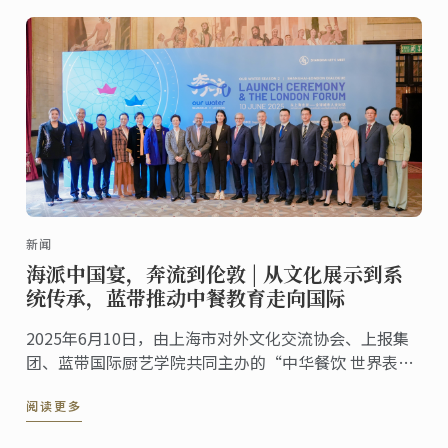
交流盛事。
新闻
海派中国宴，奔流到伦敦 | 从文化展示到系
统传承，蓝带推动中餐教育走向国际
2025年6月10日，由上海市对外文化交流协会、上报集
团、蓝带国际厨艺学院共同主办的“中华餐饮 世界表达
——海派美食走进伦敦系列活动”第五站——伦敦站，于
阅读更多
蓝带伦敦概念餐厅The CORD by Le Cordon ...