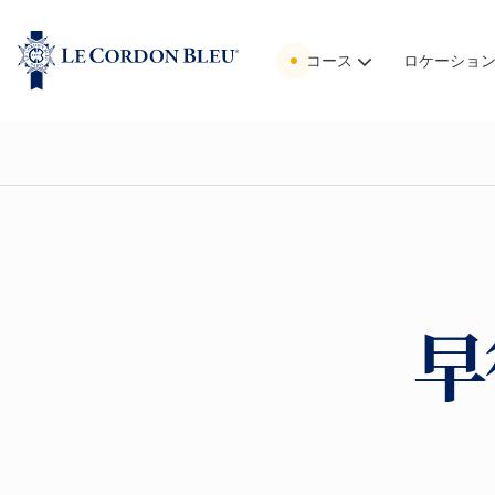
コース
ロケーショ
早