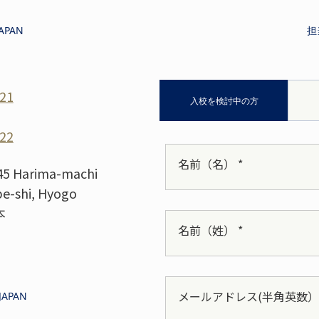
APAN
担
221
入校を検討中の方
222
名前（名） *
 45 Harima-machi
e-shi, Hyogo
本
名前（姓） *
メールアドレス(半角英数） 
JAPAN