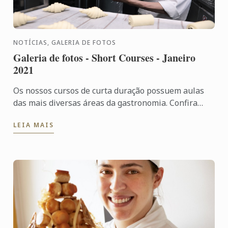
NOTÍCIAS, GALERIA DE FOTOS
Galeria de fotos - Short Courses - Janeiro
2021
Os nossos cursos de curta duração possuem aulas
das mais diversas áreas da gastronomia. Confira
aqui tudo o que rolou com as turmas de janeiro de
LEIA MAIS
2021