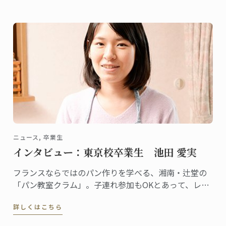
ニュース, 卒業生
インタビュー：東京校卒業生 池田 愛実
フランスならではのパン作りを学べる、湘南・辻堂の
「パン教室クラム」。子連れ参加もOKとあって、レッ
スンはとてもアットホームな雰囲気です。自らも子育
詳しくはこちら
てをしながら、自宅でこの教室を主宰しているのが池
田愛実さん。東京校でパンディプロムを取得しまし