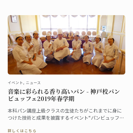
イベント, ニュース
音楽に彩られる香り高いパン - 神戸校パン
ビュッフェ2019年春学期
本科パン講座上級クラスの生徒たちがこれまでに身に
つけた技術と成果を披露するイベント“パンビュッフ
ェ”。クラスでテーマを決め、作ったピエスや一口サイ
詳しくはこちら
ズのパンをプレゼンテーションします。6月に神戸校で