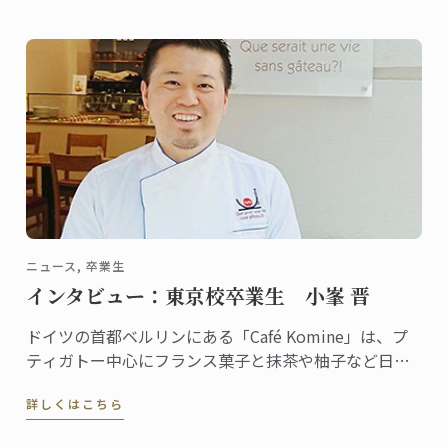
この夏、両社による期間限定キャンペーンを実施しま
す！
ニュース, 卒業生
インタビュー：東京校卒業生 小峯 晋
ドイツの首都ベルリンにある「Café Komine」は、プ
ティガトー中心にフランス菓子と抹茶や柚子など日本
のテイストを組み合わせたオリジナリティある品揃え
詳しくはこちら
で評判のカフェ。オーナーパティシエの小峯晋さん
は、2009年に東京校で菓子ディプロムを修めた卒業生