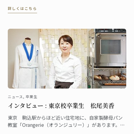
するレストラン「ピエール・ガニェール」。ANAイン
詳しくはこちら
ターコンチネンタルホテル東京にある同レストランに
勤務する宍倉ヨナタンさんは、東京校で料理ディプロ
ムを取得した、将来有望な若手シェフです。
ニュース, 卒業生
インタビュー : 東京校卒業生 松尾美香
東京 駒込駅からほど近い住宅地に、自家製酵母パン
教室「Orangerie（オランジュリー）」があります。の
べ１万人以上の生徒が全国各地から通い、YouTubeに