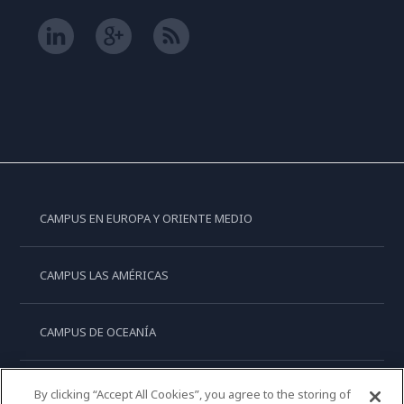
CAMPUS EN EUROPA Y ORIENTE MEDIO
CAMPUS LAS AMÉRICAS
CAMPUS DE OCEANÍA
CAMPUS DE ASIA
By clicking “Accept All Cookies”, you agree to the storing of