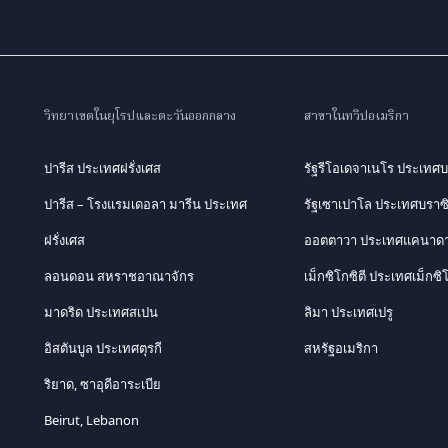
วิทยาเขตในยุโรปและตะวันออกกลาง
สาขาในทวีปอเมริกา
ปารีส ประเทศฝรั่งเศส
รัฐรีโอเดจาเนโร ประเทศบ
ปารีส – โรงแรมเดอลา มารีน ประเทศ
รัฐเซาเปาโล ประเทศบราซ
ฝรั่งเศส
ออตตาวา ประเทศแคนาด
ลอนดอน สหราชอาณาจักร
เม็กซิโกซิตี ประเทศเม็กซิ
มาดริด ประเทศสเปน
ลิมา ประเทศเปรู
อิสตันบูล ประเทศตุรกี
สหรัฐอเมริกา
ริยาด, ซาอุดีอาระเบีย
Beirut, Lebanon