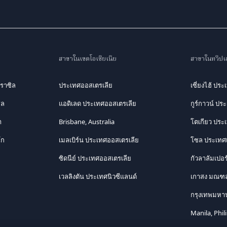
สาขาในเขตโอเชียเนีย
สาขาในทวีปเอ
ราซิล
ประเทศออสเตรเลีย
เซี่ยงไฮ้ ประ
ิล
แอดิเลด ประเทศออสเตรเลีย
กูร์กาวน์ ปร
า
Brisbane, Australia
โตเกียว ประเท
โก
เมลเบิร์น ประเทศออสเตรเลีย
โซล ประเทศเ
ซิดนีย์ ประเทศออสเตรเลีย
กัวลาลัมเปอ
เวลลิงตัน ประเทศนิวซีแลนด์
เกาสง มณฑล
กรุงเทพมหา
Manila, Phil