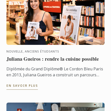
NOUVELLE, ANCIENS ÉTUDIANTS
Juliana Gueiros : rendre la cuisine possible
Diplômée du Grand Diplôme® Le Cordon Bleu Paris
en 2013, Juliana Gueiros a construit un parcours
bien loin des sentiers classiques de la restauration.
EN SAVOIR PLUS
Après ...