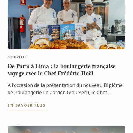
NOUVELLE
De Paris à Lima : la boulangerie française
voyage avec le Chef Frédéric Hoël
À l’occasion de la présentation du nouveau Diplôme
de Boulangerie Le Cordon Bleu Peru, le Chef
Frédéric Hoël s’est rendu à Lima pour partager le
EN SAVOIR PLUS
savoir-faire de ...