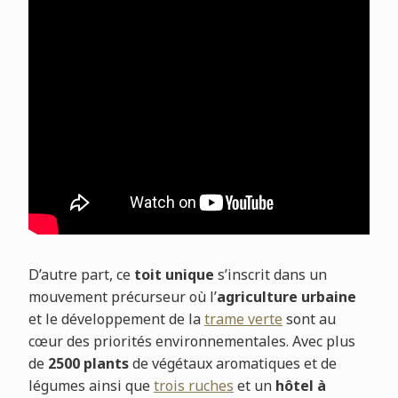
D’autre part, ce
toit unique
s’inscrit dans un
mouvement précurseur où l’
agriculture urbaine
et le développement de la
trame verte
sont au
cœur des priorités environnementales. Avec plus
de
2500 plants
de végétaux aromatiques et de
légumes ainsi que
trois ruches
et un
hôtel à