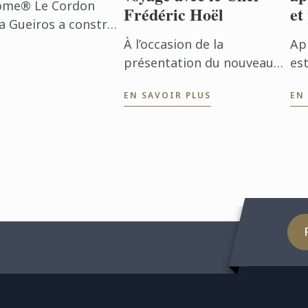
ôme® Le Cordon
Frédéric Hoël
et
na Gueiros a construit
 sentiers classiques
À l’occasion de la
Ap
..
présentation du nouveau
est
Diplôme de Boulangerie Le
Le
EN SAVOIR PLUS
EN
Cordon Bleu Peru, le Chef
qu
Frédéric Hoël s’est rendu à
enc
Lima pour partager le
l’a
savoir-faire de ...
pro