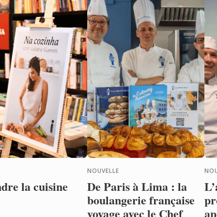
NOUVELLE
NOU
dre la cuisine
De Paris à Lima : la
L’
boulangerie française
pr
voyage avec le Chef
ap