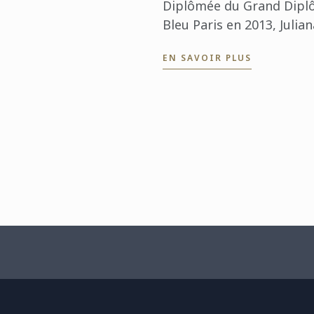
Diplômée du Grand Dipl
Bleu Paris en 2013, Julia
un parcours bien loin des
EN SAVOIR PLUS
de la restauration. Après .