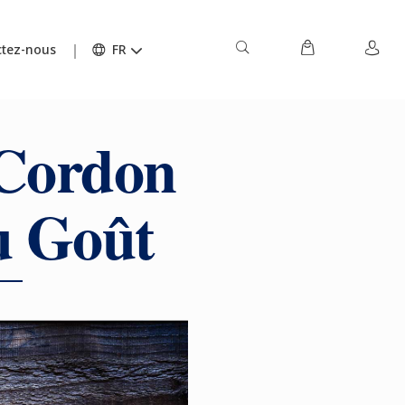
tez-nous
FR
 Cordon
u Goût