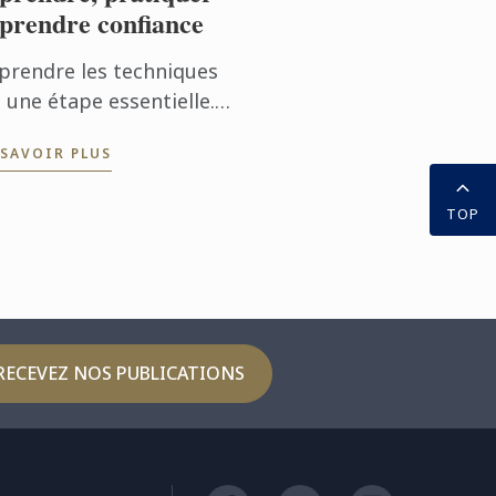
 prendre confiance
prendre les techniques
 une étape essentielle.
s mettre en pratique au
 SAVOIR PLUS
otidien permet d’aller
ore plus loin. Avec
TOP
pplication
fessionnelle, les ...
RECEVEZ NOS PUBLICATIONS